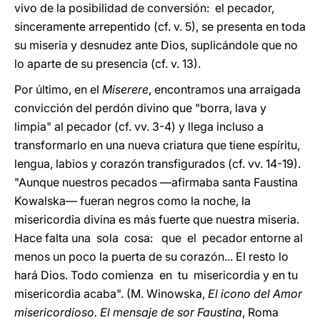
vivo de la posibilidad de conversión: el pecador,
sinceramente arrepentido (cf. v. 5), se presenta en toda
su miseria y desnudez ante Dios, suplicándole que no
lo aparte de su presencia (cf. v. 13).
Por último, en el
Miserere
, encontramos una arraigada
convicción del perdón divino que "borra, lava y
limpia" al pecador (cf. vv. 3-4) y llega incluso a
transformarlo en una nueva criatura que tiene espíritu,
lengua, labios y corazón transfigurados (cf. vv. 14-19).
"Aunque nuestros pecados —afirmaba santa Faustina
Kowalska— fueran negros como la noche, la
misericordia divina es más fuerte que nuestra miseria.
Hace falta una sola cosa: que el pecador entorne al
menos un poco la puerta de su corazón... El resto lo
hará Dios. Todo comienza en tu misericordia y en tu
misericordia acaba". (M. Winowska,
El icono del Amor
misericordioso. El mensaje de sor Faustina
, Roma