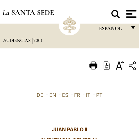
La
SANTA SEDE
ESPAÑOL
AUDIENCIAS
2001
FRANÇAIS
ENGLISH
ITALIANO
PORTUGUÊS
ESPAÑOL
DE
-
EN
-
ES
-
FR
-
IT
-
PT
DEUTSCH
POLSKI
العربيّة
JUAN PABLO II
中文