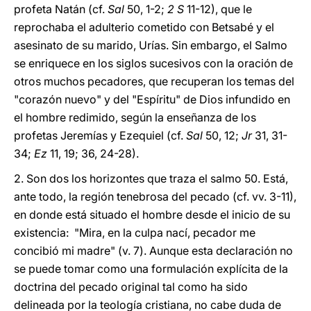
profeta Natán (cf.
Sal
50, 1-2;
2 S
11-12), que le
reprochaba el adulterio cometido con Betsabé y el
asesinato de su marido, Urías. Sin embargo, el Salmo
se enriquece en los siglos sucesivos con la oración de
otros muchos pecadores, que recuperan los temas del
"corazón nuevo" y del "Espíritu" de Dios infundido en
el hombre redimido, según la enseñanza de los
profetas Jeremías y Ezequiel (cf.
Sal
50, 12;
Jr
31, 31-
34;
Ez
11, 19; 36, 24-28).
2. Son dos los horizontes que traza el salmo 50. Está,
ante todo, la región tenebrosa del pecado (cf. vv. 3-11),
en donde está situado el hombre desde el inicio de su
existencia: "Mira, en la culpa nací, pecador me
concibió mi madre" (v. 7). Aunque esta declaración no
se puede tomar como una formulación explícita de la
doctrina del pecado original tal como ha sido
delineada por la teología cristiana, no cabe duda de