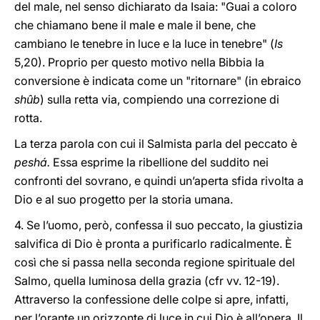
del male, nel senso dichiarato da Isaia: "Guai a coloro
che chiamano bene il male e male il bene, che
cambiano le tenebre in luce e la luce in tenebre" (
Is
5,20). Proprio per questo motivo nella Bibbia la
conversione è indicata come un "ritornare" (in ebraico
shûb
) sulla retta via, compiendo una correzione di
rotta.
La terza parola con cui il Salmista parla del peccato è
peshá.
Essa esprime la ribellione del suddito nei
confronti del sovrano, e quindi un’aperta sfida rivolta a
Dio e al suo progetto per la storia umana.
4. Se l’uomo, però, confessa il suo peccato, la giustizia
salvifica di Dio è pronta a purificarlo radicalmente. È
così che si passa nella seconda regione spirituale del
Salmo, quella luminosa della grazia (cfr vv. 12-19).
Attraverso la confessione delle colpe si apre, infatti,
per l’orante un orizzonte di luce in cui Dio è all’opera. Il