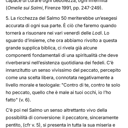
capace di curare ogni debolezza, ogni infermità"
(
Omelie sui Salmi
, Firenze 1991, pp. 247-249).
5. La ricchezza del Salmo 50 meriterebbe un’esegesi
accurata di ogni sua parte. È ciò che faremo quando
tornerà a risuonare nei vari venerdì delle
Lodi
. Lo
sguardo d’insieme, che ora abbiamo rivolto a questa
grande supplica biblica, ci rivela già alcune
componenti fondamentali di una spiritualità che deve
riverberarsi nell’esistenza quotidiana dei fedeli. C’è
innanzitutto un senso vivissimo del peccato, percepito
come una scelta libera, connotata negativamente a
livello morale e teologale: "Contro di te, contro te solo
ho peccato, quello che è male ai tuoi occhi, io l’ho
fatto" (v. 6).
C’è poi nel Salmo un senso altrettanto vivo della
possibilità di conversione: il peccatore, sinceramente
pentito, (cfr v. 5), si presenta in tutta la sua miseria e