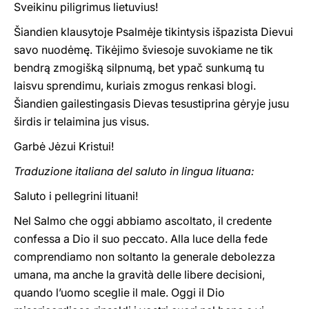
Sveikinu piligrimus lietuvius!
Šiandien klausytoje Psalmėje tikintysis išpazista Dievui
savo nuodėmę. Tikėjimo šviesoje suvokiame ne tik
bendrą zmogišką silpnumą, bet ypač sunkumą tu
laisvu sprendimu, kuriais zmogus renkasi blogi.
Šiandien gailestingasis Dievas tesustiprina gėryje jusu
širdis ir telaimina jus visus.
Garbė Jėzui Kristui!
Traduzione italiana del saluto in lingua lituana:
Saluto i pellegrini lituani!
Nel Salmo che oggi abbiamo ascoltato, il credente
confessa a Dio il suo peccato. Alla luce della fede
comprendiamo non soltanto la generale debolezza
umana, ma anche la gravità delle libere decisioni,
quando l’uomo sceglie il male. Oggi il Dio