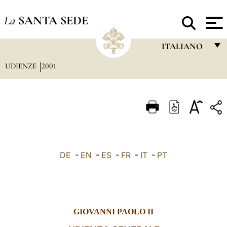
La
SANTA SEDE
ITALIANO
UDIENZE
2001
FRANÇAIS
ENGLISH
ITALIANO
PORTUGUÊS
ESPAÑOL
DE
-
EN
-
ES
-
FR
-
IT
-
PT
DEUTSCH
POLSKI
العربيّة
GIOVANNI PAOLO II
中文