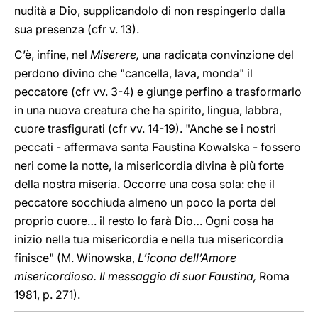
nudità a Dio, supplicandolo di non respingerlo dalla
sua presenza (cfr v. 13).
C’è, infine, nel
Miserere,
una radicata convinzione del
perdono divino che "cancella, lava, monda" il
peccatore (cfr vv. 3-4) e giunge perfino a trasformarlo
in una nuova creatura che ha spirito, lingua, labbra,
cuore trasfigurati (cfr vv. 14-19). "Anche se i nostri
peccati - affermava santa Faustina Kowalska - fossero
neri come la notte, la misericordia divina è più forte
della nostra miseria. Occorre una cosa sola: che il
peccatore socchiuda almeno un poco la porta del
proprio cuore… il resto lo farà Dio… Ogni cosa ha
inizio nella tua misericordia e nella tua misericordia
finisce" (M. Winowska,
L’icona dell’Amore
misericordioso. Il messaggio di suor Faustina,
Roma
1981, p. 271).