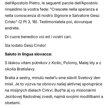
dell’Apostolo Pietro, le seguenti parole dell’Apostolo
rinsaldino la vostra fede: "Crescete nella speranza e
nella conoscenza di nostro Signore e Salvatore Gesù
Cristo" (2 Pt 3, 18). Testimoniatela poi, dovunque
andrete.
Di cuore benedico voi ed i vostri cari.
Sia lodato Gesù Cristo!
Saluto in lingua slovacca:
S láskou vítam pútnikov z Košíc, Polomy, Malej Idy a z
okolia Bratislavy.
Bratia a sestry, minulú nedel’u sme slávili Svetový den
misií. Je to výzva na obnovu našej aktívnej spolupráce
na misijných dielach Cirkvi. Bud’te aj vy misionármi
Jezišovej Radostnej zvesti, najmä svojimi modlitbami a
obetami.