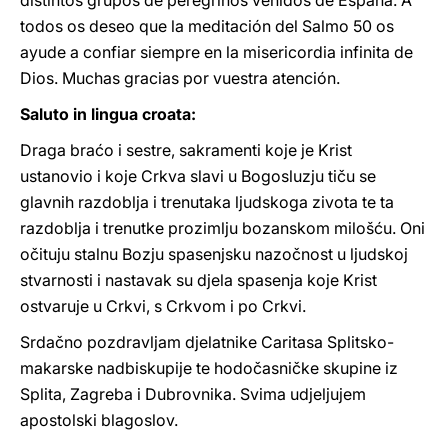
distintos grupos de peregrinos venidos de España. A
todos os deseo que la meditación del Salmo 50 os
ayude a confiar siempre en la misericordia infinita de
Dios. Muchas gracias por vuestra atención.
Saluto in lingua croata:
Draga braćo i sestre, sakramenti koje je Krist
ustanovio i koje Crkva slavi u Bogosluzju tiču se
glavnih razdoblja i trenutaka ljudskoga zivota te ta
razdoblja i trenutke prozimlju bozanskom milošću. Oni
očituju stalnu Bozju spasenjsku nazočnost u ljudskoj
stvarnosti i nastavak su djela spasenja koje Krist
ostvaruje u Crkvi, s Crkvom i po Crkvi.
Srdačno pozdravljam djelatnike Caritasa Splitsko-
makarske nadbiskupije te hodočasničke skupine iz
Splita, Zagreba i Dubrovnika. Svima udjeljujem
apostolski blagoslov.