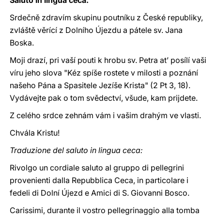
Saluto in lingua ceca:
Srdečně zdravím skupinu poutníku z České republiky,
zvláště věrící z Dolního Újezdu a pátele sv. Jana
Boska.
Moji drazí, pri vaší pouti k hrobu sv. Petra at’ posílí vaši
víru jeho slova "Kéz spíše rostete v milosti a poznání
našeho Pána a Spasitele Jezíše Krista" (2 Pt 3, 18).
Vydávejte pak o tom svědectví, všude, kam prijdete.
Z celého srdce zehnám vám i vašim drahým ve vlasti.
Chvála Kristu!
Traduzione del saluto in lingua ceca:
Rivolgo un cordiale saluto al gruppo di pellegrini
provenienti dalla Repubblica Ceca, in particolare i
fedeli di Dolní Újezd e Amici di S. Giovanni Bosco.
Carissimi, durante il vostro pellegrinaggio alla tomba