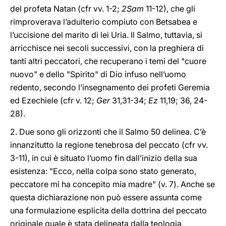
del profeta Natan (cfr vv. 1-2;
2Sam
11-12), che gli
rimproverava l’adulterio compiuto con Betsabea e
l’uccisione del marito di lei Uria. Il Salmo, tuttavia, si
arricchisce nei secoli successivi, con la preghiera di
tanti altri peccatori, che recuperano i temi del "cuore
nuovo" e dello "Spirito" di Dio infuso nell’uomo
redento, secondo l’insegnamento dei profeti Geremia
ed Ezechiele (cfr v. 12;
Ger
31,31-34;
Ez
11,19; 36, 24-
28).
2. Due sono gli orizzonti che il Salmo 50 delinea. C’è
innanzitutto la regione tenebrosa del peccato (cfr vv.
3-11), in cui è situato l’uomo fin dall’inizio della sua
esistenza: "Ecco, nella colpa sono stato generato,
peccatore mi ha concepito mia madre" (v. 7). Anche se
questa dichiarazione non può essere assunta come
una formulazione esplicita della dottrina del peccato
originale quale è stata delineata dalla teologia