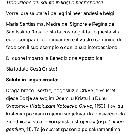
Traduzione del saluto in lingua neerlandese:
Vorrei ora salutare i pellegrini neerlandesi e belgi.
Maria Santissima, Madre del Signore e Regina del
Santissimo Rosario sia la vostra guida in questa vita,
ed accompagni continuamente il vostro cammino di
fede con il suo esempio e con la sua intercessione.
Di cuore imparto la Benedizione Apostolica.
Sia lodato Gesù Cristo!
Saluto in lingua croata:
Draga braćo i sestre, bogosluzje Crkve je »susret
djece Bozje sa svojim Ocem, u Kristu i u Duhu
Svetome« (
Katekizam Katoličke Crkve
, 1153), i svi su
krštenici pozvani u njemu sudjelovati kao »svećenička
zajednica«, koja je »organski ustrojena« (usp.
Lumen
gentium
, 11). To je susret spasenja po sakramentima,