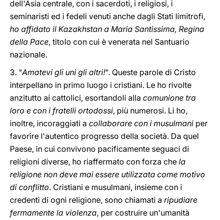
dell'Asia centrale, con i sacerdoti, i religiosi, i
seminaristi ed i fedeli venuti anche dagli Stati limitrofi,
ho affidato il Kazakhstan a Maria Santissima, Regina
della Pace
, titolo con cui è venerata nel Santuario
nazionale.
3. "
Amatevi gli uni gli altri!
". Queste parole di Cristo
interpellano in primo luogo i cristiani. Le ho rivolte
anzitutto ai cattolici, esortandoli alla
comunione tra
loro e con i fratelli ortodossi
, più numerosi. Li ho,
inoltre, incoraggiati a
collaborare con i musulmani
per
favorire l'autentico progresso della società. Da quel
Paese, in cui convivono pacificamente seguaci di
religioni diverse, ho riaffermato con forza che
la
religione non deve mai essere utilizzata come motivo
di conflitto
. Cristiani e musulmani, insieme con i
credenti di ogni religione, sono chiamati a
ripudiare
fermamente la violenza
, per costruire un'umanità