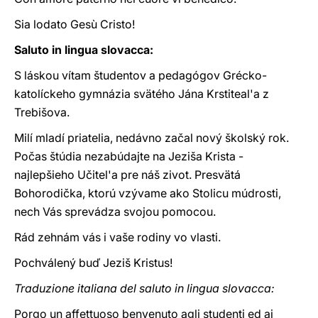
Sia lodato Gesù Cristo!
Saluto in lingua slovacca:
S láskou vítam študentov a pedagógov Grécko-
katolíckeho gymnázia svätého Jána Krstiteal'a z
Trebišova.
Milí mladí priatelia, nedávno začal nový školský rok.
Počas štúdia nezabúdajte na Jeziša Krista -
najlepšieho Učitel'a pre náš zivot. Presvätá
Bohorodička, ktorú vzývame ako Stolicu múdrosti,
nech Vás sprevádza svojou pomocou.
Rád zehnám vás i vaše rodiny vo vlasti.
Pochválený buď Jeziš Kristus!
Traduzione italiana del saluto in lingua slovacca:
Porgo un affettuoso benvenuto agli studenti ed ai