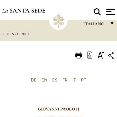
La
SANTA SEDE
ITALIANO
UDIENZE
2001
FRANÇAIS
ENGLISH
ITALIANO
PORTUGUÊS
ESPAÑOL
DE
-
EN
-
ES
-
FR
-
IT
-
PT
DEUTSCH
POLSKI
العربيّة
GIOVANNI PAOLO II
中文