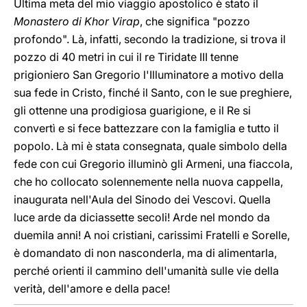
Ultima meta del mio viaggio apostolico è stato il
Monastero di Khor Virap
, che significa "pozzo
profondo". Là, infatti, secondo la tradizione, si trova il
pozzo di 40 metri in cui il re Tiridate III tenne
prigioniero San Gregorio l'Illuminatore a motivo della
sua fede in Cristo, finché il Santo, con le sue preghiere,
gli ottenne una prodigiosa guarigione, e il Re si
convertì e si fece battezzare con la famiglia e tutto il
popolo. Là mi è stata consegnata, quale simbolo della
fede con cui Gregorio illuminò gli Armeni, una fiaccola,
che ho collocato solennemente nella nuova cappella,
inaugurata nell'Aula del Sinodo dei Vescovi. Quella
luce arde da diciassette secoli! Arde nel mondo da
duemila anni! A noi cristiani, carissimi Fratelli e Sorelle,
è domandato di non nasconderla, ma di alimentarla,
perché orienti il cammino dell'umanità sulle vie della
verità, dell'amore e della pace!