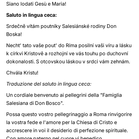
Siano lodati Gesù e Maria!
Saluto in lingua ceca:
Srdečně vítám poutníky Salesiánské rodiny Don
Boska!
Necht' tato vaše pout' do Ríma posilní vaši víru a lásku
k církvi Kristově a rozhojní ve vás touhu po duchovní
dokonalosti. S otcovskou láskou v srdci vám zehnám.
Chvála Kristu!
Traduzione del saluto in lingua ceca:
Un cordiale benvenuto ai pellegrini della "Famiglia
Salesiana di Don Bosco".
Possa questo vostro pellegrinaggio a Roma rinvigorire
la vostra fede e l'amore per la Chiesa di Cristo e
accrescere in voi il desiderio di perfezione spirituale.
Con amore paterno nel cuore vi benedico.