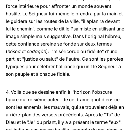
force intérieure pour affronter un monde souvent
hostile. Le Seigneur lui-même le prendra par la main et
le guidera sur les routes de la ville, "il aplanira devant
lui le chemin", comme le dit le Psalmiste en utilisant une
image simple mais suggestive. Dans l'original hébreu,
cette confiance sereine se fonde sur deux termes
(
hésed
et
sedaqáh
): "miséricorde ou fidélité" d'une
part, et "justice ou salut" de l'autre. Ce sont les paroles
typiques pour célébrer l'alliance qui unit le Seigneur à
son peuple et à chaque fidèle.
4. Voilà que se dessine enfin à l'horizon l'obscure
figure du troisième acteur de ce drame quotidien: ce
sont les ennemis, les mauvais, qui se trouvaient déjà en
arrière-plan des versets précédents. Après le "Tu" de
Dieu et le "Je" du priant, il y a à présent le terme "eux",
qui indique une masse hostile, symbole du mal dans le