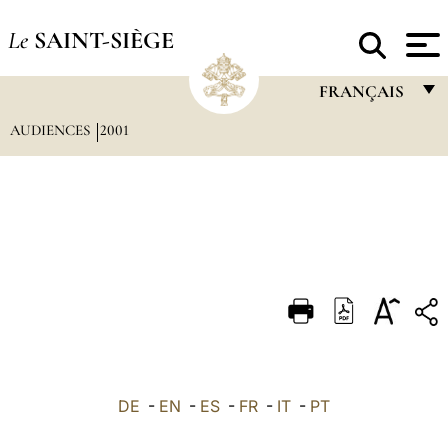
Le
SAINT-SIÈGE
FRANÇAIS
AUDIENCES
2001
FRANÇAIS
ENGLISH
ITALIANO
PORTUGUÊS
ESPAÑOL
DEUTSCH
POLSKI
العربيّة
DE
-
EN
-
ES
-
FR
-
IT
-
PT
中文