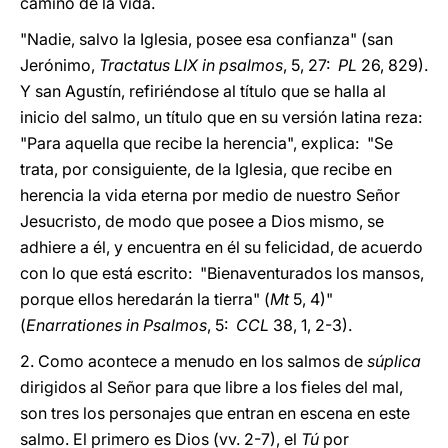
camino de la vida.
"Nadie, salvo la Iglesia, posee esa confianza" (san
Jerónimo,
Tractatus LIX in psalmos
, 5, 27:
PL
26, 829).
Y san Agustín, refiriéndose al título que se halla al
inicio del salmo, un título que en su versión latina reza:
"Para aquella que recibe la herencia", explica: "Se
trata, por consiguiente, de la Iglesia, que recibe en
herencia la vida eterna por medio de nuestro Señor
Jesucristo, de modo que posee a Dios mismo, se
adhiere a él, y encuentra en él su felicidad, de acuerdo
con lo que está escrito: "Bienaventurados los mansos,
porque ellos heredarán la tierra" (
Mt
5, 4)"
(
Enarrationes in Psalmos
, 5:
CCL
38, 1, 2-3).
2. Como acontece a menudo en los salmos de
súplica
dirigidos al Señor para que libre a los fieles del mal,
son tres los personajes que entran en escena en este
salmo. El primero es Dios (vv. 2-7), el
Tú
por