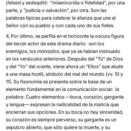
(
hésed
y
sedaqáh
): "misericordia o fidelidad", por una
parte, y "justicia o salvación", por otra. Son las
palabras típicas para celebrar la alianza que une al
Señor con su pueblo y con cada uno de sus fieles.
4. Por último, se perfila en el horizonte la oscura figura
del tercer actor de este drama diario: son los
enemigos
, los
malvados
, que ya se habían insinuado
en los versículos anteriores. Después del "Tú" de Dios
y del "Yo" del orante, viene ahora un "Ellos" que alude
a una masa hostil, símbolo del mal del mundo (vv. 10 y
11). Su fisonomía se presenta sobre la base de un
elemento fundamental en la comunicación social:
la
palabra
. Cuatro elementos —boca, corazón, garganta
y lengua— expresan la radicalidad de la malicia que
encierran sus opciones. En su boca no hay sinceridad,
su corazón es siempre perverso, su garganta es un
sepulcro abierto, que sólo quiere la muerte, y su