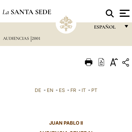
La
SANTA SEDE
ESPAÑOL
AUDIENCIAS
2001
FRANÇAIS
ENGLISH
ITALIANO
PORTUGUÊS
ESPAÑOL
DE
-
EN
-
ES
-
FR
-
IT
-
PT
DEUTSCH
POLSKI
العربيّة
JUAN PABLO II
中文