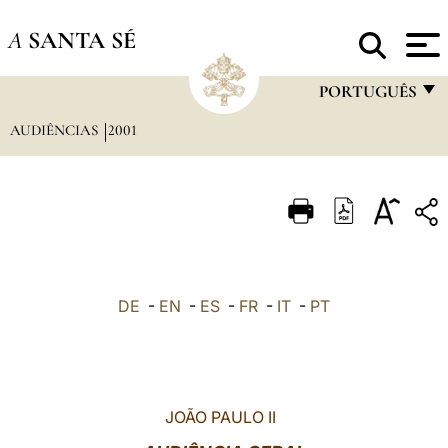
A
SANTA SÉ
PORTUGUÊS
AUDIÊNCIAS
2001
FRANÇAIS
ENGLISH
ITALIANO
PORTUGUÊS
ESPAÑOL
DE
-
EN
-
ES
-
FR
-
IT
-
PT
DEUTSCH
POLSKI
العربيّة
JOÃO PAULO II
中文