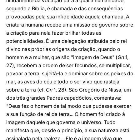
nitidamente da vocação para a qual a humanidade,
segundo a Bíblia, é chamada e das consequências
provocadas pela sua infidelidade àquela chamada. A
criatura humana recebe uma missão de governo sobre
a criação para nela fazer brilhar todas as
potencialidades. É uma delegação atribuída pelo rei
divino nas próprias origens da criação, quando o
homem e a mulher, que são "imagem de Deus" (
Gn
1,
27), recebem a ordem de ser fecundos, se multiplicar,
povoar a terra, sujeitá-la e dominar sobre os peixes do
mar, as aves do céu e todo o ser vivo que rasteja
sobre a terra (cf.
Gn
1, 28). São Gregório de Nissa, um
dos três grandes Padres capadócios, comentava:
"Deus fez o homem de tal modo que pudesse exercer
a sua função de rei da terra... O homem foi criado à
imagem daquele que governa o universo. Tudo
manifesta que, desde o princípio, a sua natureza está
assinalada pela realeza... Ele é a imagem viva que