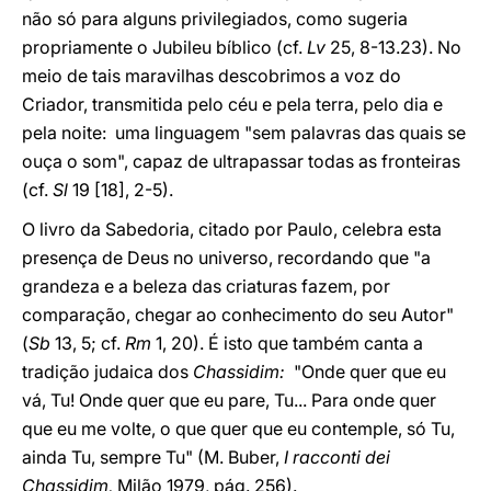
não só para alguns privilegiados, como sugeria
propriamente o Jubileu bíblico (cf.
Lv
25, 8-13.23). No
meio de tais maravilhas descobrimos a voz do
Criador, transmitida pelo céu e pela terra, pelo dia e
pela noite: uma linguagem "sem palavras das quais se
ouça o som", capaz de ultrapassar todas as fronteiras
(cf.
Sl
19 [18], 2-5).
O livro da Sabedoria, citado por Paulo, celebra esta
presença de Deus no universo, recordando que "a
grandeza e a beleza das criaturas fazem, por
comparação, chegar ao conhecimento do seu Autor"
(
Sb
13, 5; cf.
Rm
1, 20). É isto que também canta a
tradição judaica dos
Chassidim:
"Onde quer que eu
vá, Tu! Onde quer que eu pare, Tu... Para onde quer
que eu me volte, o que quer que eu contemple, só Tu,
ainda Tu, sempre Tu" (M. Buber,
I racconti dei
Chassidim,
Milão 1979, pág. 256).