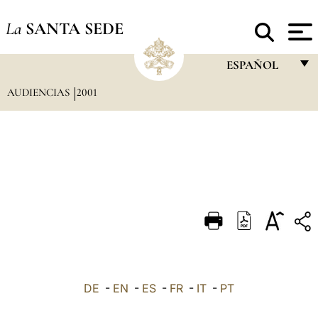
La
SANTA SEDE
ESPAÑOL
AUDIENCIAS
2001
FRANÇAIS
ENGLISH
ITALIANO
PORTUGUÊS
ESPAÑOL
DEUTSCH
POLSKI
العربيّة
DE
-
EN
-
ES
-
FR
-
IT
-
PT
中文