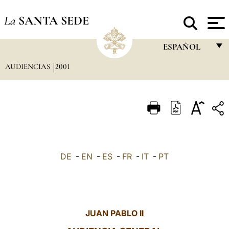
La
SANTA SEDE
ESPAÑOL
AUDIENCIAS
2001
FRANÇAIS
ENGLISH
ITALIANO
PORTUGUÊS
ESPAÑOL
DE
-
EN
-
ES
-
FR
-
IT
-
PT
DEUTSCH
POLSKI
العربيّة
JUAN PABLO II
中文