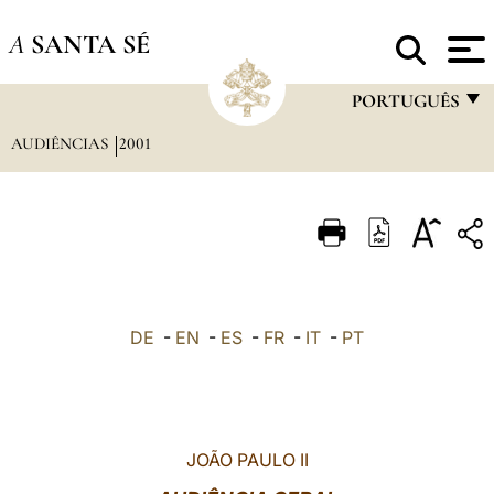
A
SANTA SÉ
PORTUGUÊS
AUDIÊNCIAS
2001
FRANÇAIS
ENGLISH
ITALIANO
PORTUGUÊS
ESPAÑOL
DE
-
EN
-
ES
-
FR
-
IT
-
PT
DEUTSCH
POLSKI
العربيّة
JOÃO PAULO II
中文