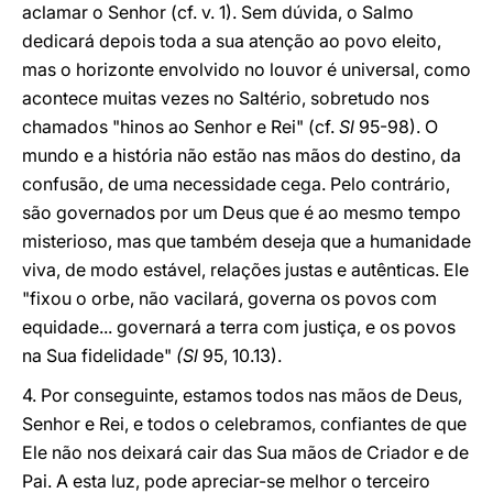
aclamar o Senhor (cf. v. 1). Sem dúvida, o Salmo
dedicará depois toda a sua atenção ao povo eleito,
mas o horizonte envolvido no louvor é universal, como
acontece muitas vezes no Saltério, sobretudo nos
chamados "hinos ao Senhor e Rei" (cf.
Sl
95-98). O
mundo e a história não estão nas mãos do destino, da
confusão, de uma necessidade cega. Pelo contrário,
são governados por um Deus que é ao mesmo tempo
misterioso, mas que também deseja que a humanidade
viva, de modo estável, relações justas e autênticas. Ele
"fixou o orbe, não vacilará, governa os povos com
equidade... governará a terra com justiça, e os povos
na Sua fidelidade"
(Sl
95, 10.13).
4. Por conseguinte, estamos todos nas mãos de Deus,
Senhor e Rei, e todos o celebramos, confiantes de que
Ele não nos deixará cair das Sua mãos de Criador e de
Pai. A esta luz, pode apreciar-se melhor o terceiro