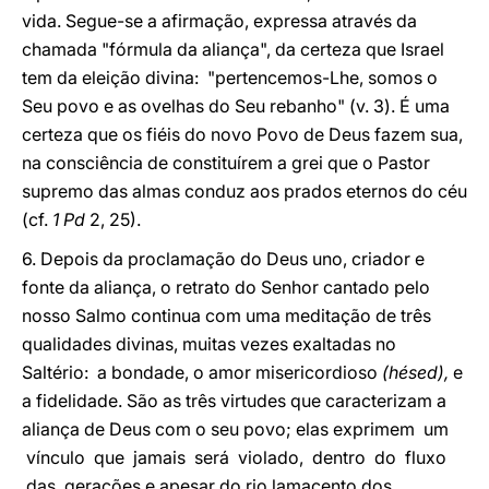
vida. Segue-se a afirmação, expressa através da
chamada "fórmula da aliança", da certeza que Israel
tem da eleição divina: "pertencemos-Lhe, somos o
Seu povo e as ovelhas do Seu rebanho" (v. 3). É uma
certeza que os fiéis do novo Povo de Deus fazem sua,
na consciência de constituírem a grei que o Pastor
supremo das almas conduz aos prados eternos do céu
(cf.
1 Pd
2, 25).
6. Depois da proclamação do Deus uno, criador e
fonte da aliança, o retrato do Senhor cantado pelo
nosso Salmo continua com uma meditação de três
qualidades divinas, muitas vezes exaltadas no
Saltério: a bondade, o amor misericordioso
(hésed),
e
a fidelidade. São as três virtudes que caracterizam a
aliança de Deus com o seu povo; elas exprimem um
vínculo que jamais será violado, dentro do fluxo
das gerações e apesar do rio lamacento dos