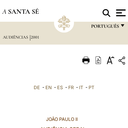
A
SANTA SÉ
PORTUGUÊS
AUDIÊNCIAS
2001
FRANÇAIS
ENGLISH
ITALIANO
PORTUGUÊS
ESPAÑOL
DE
-
EN
-
ES
-
FR
-
IT
-
PT
DEUTSCH
POLSKI
العربيّة
JOÃO PAULO II
中文