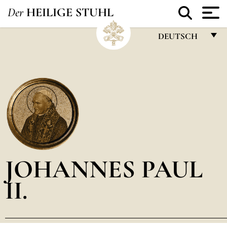
Der
HEILIGE STUHL
DEUTSCH
FRANÇAIS
ENGLISH
ITALIANO
PORTUGUÊS
ESPAÑOL
DEUTSCH
JOHANNES PAUL
POLSKI
II.
العربيّة
中文