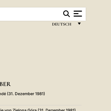
DEUTSCH
FRANÇAIS
ENGLISH
ITALIANO
PORTUGUÊS
ESPAÑOL
DEUTSCH
BER
POLSKI
ndé (31. Dezember 1981)
العربيّة
ie von Zielona Góra (31. Dezember 1981)