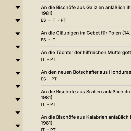
An die Bischöfe aus Galizien anläßlich 
1981)
-
-
ES
IT
PT
An die Gläubigen im Gebet für Polen (14
-
ES
IT
An die Töchter der hilfreichen Muttergot
-
IT
PT
An den neuen Botschafter aus Honduras 
-
ES
PT
An die Bischöfe aus Sizilien anläßlich 
1981)
-
IT
PT
An die Bischöfe aus Kalabrien anläßlic
1981)
-
IT
PT