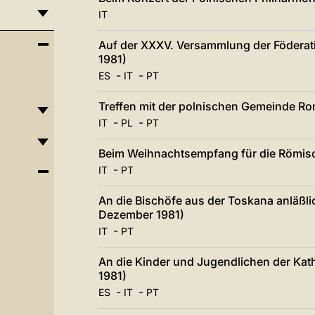
IT
Auf der XXXV. Versammlung der Föderati
1981)
-
-
ES
IT
PT
Treffen mit der polnischen Gemeinde R
-
-
IT
PL
PT
Beim Weihnachtsempfang für die Römisc
-
IT
PT
An die Bischöfe aus der Toskana anläßli
Dezember 1981)
-
IT
PT
An die Kinder und Jugendlichen der Kath
1981)
-
-
ES
IT
PT