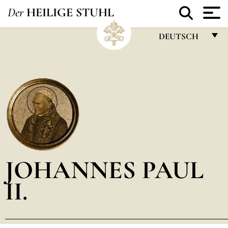
Der
HEILIGE STUHL
DEUTSCH
FRANÇAIS
ENGLISH
ITALIANO
PORTUGUÊS
ESPAÑOL
DEUTSCH
JOHANNES PAUL
POLSKI
II.
العربيّة
中文