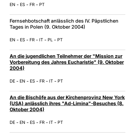
-
-
-
EN
ES
FR
PT
Fernsehbotschaft anlässlich des IV. Päpstlichen
Tages in Polen (9. Oktober 2004)
-
-
-
-
-
EN
ES
FR
IT
PL
PT
An die jugendlichen Teilnehmer der "Mission zur
Vorbereitung des Jahres Eucharistie" (9. Oktober
2004)
-
-
-
-
-
DE
EN
ES
FR
IT
PT
An die Bischöfe aus der Kirchenprovinz New York
(USA) anlässlich ihres "Ad-Limina"-Besuches (8.
Oktober 2004)
-
-
-
-
-
DE
EN
ES
FR
IT
PT