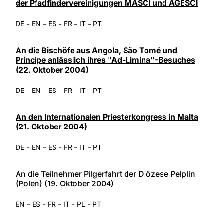
der Pfadfindervereinigungen MASCI und AGESCI
-
-
-
-
-
DE
EN
ES
FR
IT
PT
An die Bischöfe aus Angola, São Tomé und
Príncipe anlässlich ihres "Ad-Limina"-Besuches
(22. Oktober 2004)
-
-
-
-
-
DE
EN
ES
FR
IT
PT
An den Internationalen Priesterkongress in Malta
(21. Oktober 2004)
-
-
-
-
-
DE
EN
ES
FR
IT
PT
An die Teilnehmer Pilgerfahrt der Diözese Pelplin
(Polen) (19. Oktober 2004)
-
-
-
-
-
EN
ES
FR
IT
PL
PT