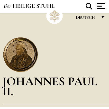
Der
HEILIGE STUHL
DEUTSCH
FRANÇAIS
ENGLISH
ITALIANO
PORTUGUÊS
ESPAÑOL
DEUTSCH
JOHANNES PAUL
POLSKI
II.
العربيّة
中文