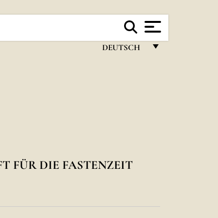
DEUTSCH
FRANÇAIS
ENGLISH
ITALIANO
PORTUGUÊS
ESPAÑOL
DEUTSCH
 FÜR DIE FASTENZEIT
POLSKI
العربيّة