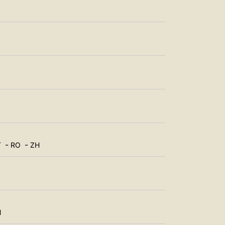
中文
LATINE
-
-
T
RO
ZH
H