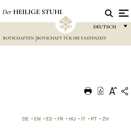
Der
HEILIGE STUHL
DEUTSCH
BOTSCHAFTEN
BOTSCHAFT FÜR DIE FASTENZEIT
FRANÇAIS
ENGLISH
ITALIANO
PORTUGUÊS
ESPAÑOL
DEUTSCH
POLSKI
العربيّة
DE
-
EN
-
ES
-
FR
-
HU
-
IT
-
PT
-
ZH
中文