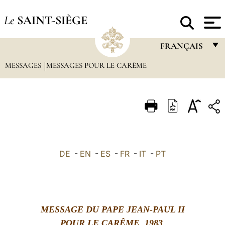
Le
SAINT-SIÈGE
FRANÇAIS
MESSAGES
MESSAGES POUR LE CARÊME
FRANÇAIS
ENGLISH
ITALIANO
PORTUGUÊS
ESPAÑOL
DE
-
EN
-
ES
-
FR
-
IT
-
PT
DEUTSCH
POLSKI
العربيّة
MESSAGE DU PAPE JEAN-PAUL II
中文
POUR LE CARÊME
198
3