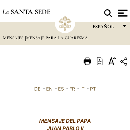
La
SANTA SEDE
ESPAÑOL
MENSAJES
MENSAJE PARA LA CUARESMA
FRANÇAIS
ENGLISH
ITALIANO
PORTUGUÊS
ESPAÑOL
DE
-
EN
-
ES
-
FR
-
IT
-
PT
DEUTSCH
POLSKI
العربيّة
MENSAJE DEL PAPA
JUAN PABLO II
中文