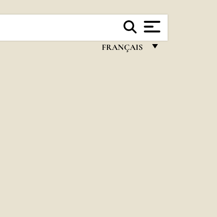
FRANÇAIS
FRANÇAIS
ENGLISH
ITALIANO
PORTUGUÊS
ESPAÑOL
DEUTSCH
POLSKI
العربيّة