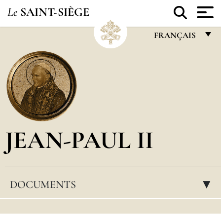
Le
SAINT-SIÈGE
FRANÇAIS
FRANÇAIS
ENGLISH
ITALIANO
PORTUGUÊS
JEAN-PAUL II
ESPAÑOL
DEUTSCH
POLSKI
DOCUMENTS
▸
العربيّة
中文