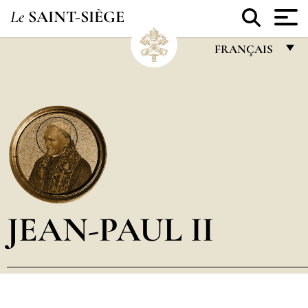
Le
SAINT-SIÈGE
FRANÇAIS
FRANÇAIS
ENGLISH
ITALIANO
PORTUGUÊS
ESPAÑOL
DEUTSCH
JEAN-PAUL II
POLSKI
العربيّة
中文