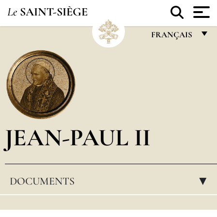
Le
SAINT-SIÈGE
FRANÇAIS
FRANÇAIS
ENGLISH
ITALIANO
PORTUGUÊS
JEAN-PAUL II
ESPAÑOL
DEUTSCH
POLSKI
DOCUMENTS
▸
العربيّة
中文