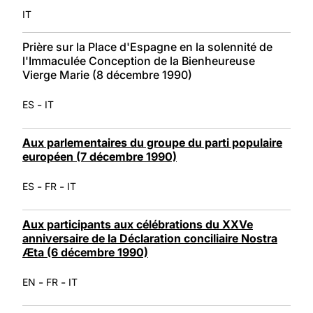
IT
Prière sur la Place d'Espagne en la solennité de
l'Immaculée Conception de la Bienheureuse
Vierge Marie (8 décembre 1990)
-
ES
IT
Aux parlementaires du groupe du parti populaire
européen (7 décembre 1990)
-
-
ES
FR
IT
Aux participants aux célébrations du XXVe
anniversaire de la Déclaration conciliaire Nostra
Æta (6 décembre 1990)
-
-
EN
FR
IT