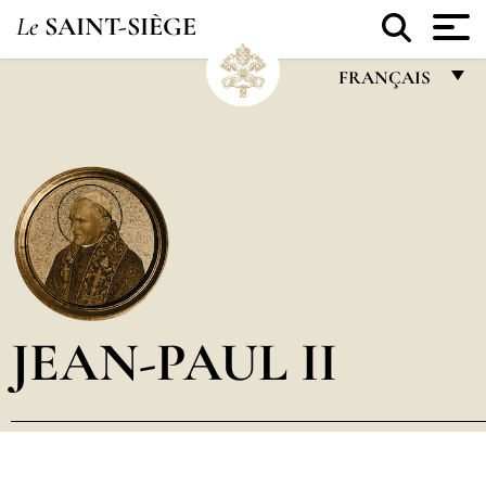
Le
SAINT-SIÈGE
FRANÇAIS
FRANÇAIS
ENGLISH
ITALIANO
PORTUGUÊS
ESPAÑOL
DEUTSCH
JEAN-PAUL II
POLSKI
العربيّة
中文