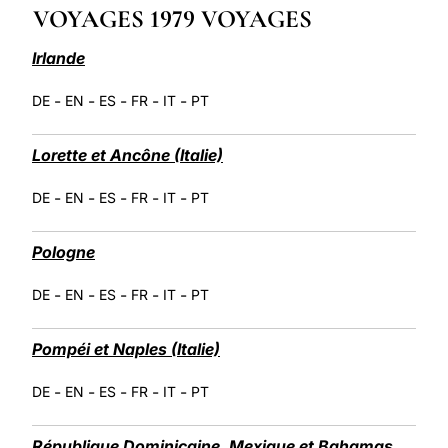
VOYAGES 1979 VOYAGES
LATINE
Irlande
-
-
-
-
-
DE
EN
ES
FR
IT
PT
Lorette et Ancône (Italie)
-
-
-
-
-
DE
EN
ES
FR
IT
PT
Pologne
-
-
-
-
-
DE
EN
ES
FR
IT
PT
Pompéi et Naples (Italie)
-
-
-
-
-
DE
EN
ES
FR
IT
PT
République Dominicaine, Mexique et Bahamas