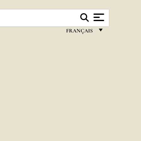
FRANÇAIS
FRANÇAIS
ENGLISH
ITALIANO
PORTUGUÊS
ESPAÑOL
DEUTSCH
POLSKI
العربيّة