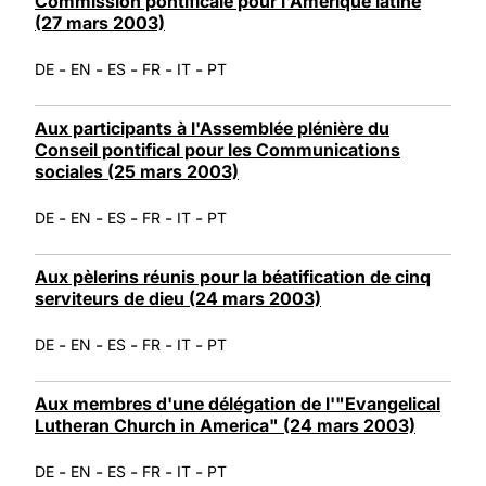
Commission pontificale pour l'Amérique latine
(27 mars 2003)
-
-
-
-
-
DE
EN
ES
FR
IT
PT
Aux participants à l'Assemblée plénière du
Conseil pontifical pour les Communications
sociales (25 mars 2003)
-
-
-
-
-
DE
EN
ES
FR
IT
PT
Aux pèlerins réunis pour la béatification de cinq
serviteurs de dieu (24 mars 2003)
-
-
-
-
-
DE
EN
ES
FR
IT
PT
Aux membres d'une délégation de l'"Evangelical
Lutheran Church in America" (24 mars 2003)
-
-
-
-
-
DE
EN
ES
FR
IT
PT