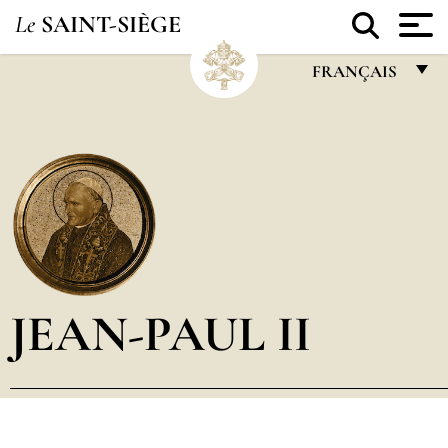
Le
SAINT-SIÈGE
FRANÇAIS
FRANÇAIS
ENGLISH
ITALIANO
PORTUGUÊS
ESPAÑOL
DEUTSCH
JEAN-PAUL II
POLSKI
العربيّة
中文