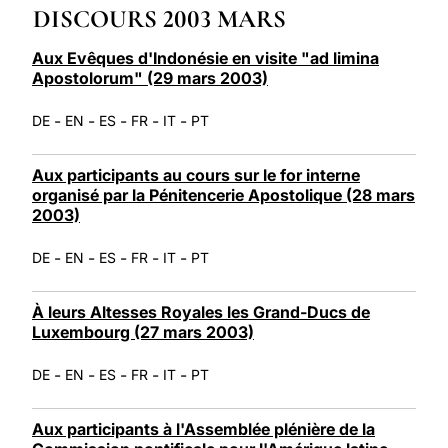
DISCOURS 2003 MARS
LATINE
Aux Evêques d'Indonésie en visite "ad limina
Apostolorum" (29 mars 2003)
-
-
-
-
-
DE
EN
ES
FR
IT
PT
Aux participants au cours sur le for interne
organisé par la Pénitencerie Apostolique (28 mars
2003)
-
-
-
-
-
DE
EN
ES
FR
IT
PT
À leurs Altesses Royales les Grand-Ducs de
Luxembourg (27 mars 2003)
-
-
-
-
-
DE
EN
ES
FR
IT
PT
Aux participants à l'Assemblée plénière de la