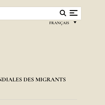
FRANÇAIS
FRANÇAIS
ENGLISH
ITALIANO
PORTUGUÊS
ESPAÑOL
DEUTSCH
NDIALES DES MIGRANTS
POLSKI
العربيّة