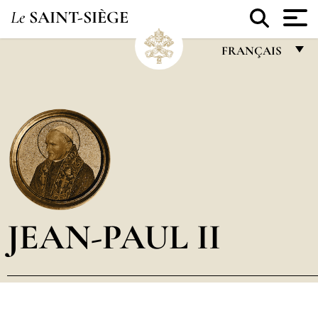
Le
SAINT-SIÈGE
FRANÇAIS
FRANÇAIS
ENGLISH
ITALIANO
PORTUGUÊS
ESPAÑOL
DEUTSCH
JEAN-PAUL II
POLSKI
العربيّة
中文