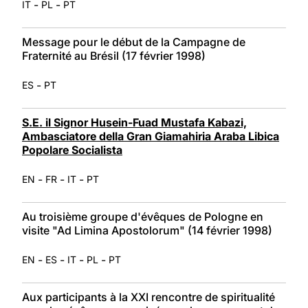
-
-
IT
PL
PT
Message pour le début de la Campagne de
Fraternité au Brésil (17 février 1998)
-
ES
PT
S.E. il Signor Husein-Fuad Mustafa Kabazi,
Ambasciatore della Gran Giamahiria Araba Libica
Popolare Socialista
-
-
-
EN
FR
IT
PT
Au troisième groupe d'évêques de Pologne en
visite "Ad Limina Apostolorum" (14 février 1998)
-
-
-
-
EN
ES
IT
PL
PT
Aux participants à la XXI rencontre de spiritualité