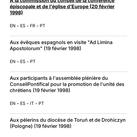
À la commission du conseil de la conférence
épiscopale et de l'église d'Europe (20 février
1998)
-
-
-
EN
ES
FR
PT
Aux évêques espagnols en visite "Ad Limina
Apostolorum" (19 février 1998)
-
-
EN
ES
PT
Aux participants à l'assemblée plénière du
ConseilPontifical pour la promotion de l'unité des
chrétiens (19 février 1998)
-
-
-
EN
ES
IT
PT
Aux pèlerins du diocèse de Toruń et de Drohiczyn
(Pologne) (19 février 1998)