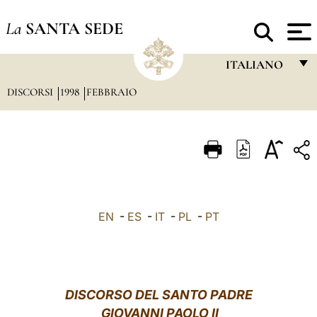
La
SANTA SEDE
ITALIANO
DISCORSI
1998
FEBBRAIO
FRANÇAIS
ENGLISH
ITALIANO
PORTUGUÊS
ESPAÑOL
EN
-
ES
-
IT
-
PL
-
PT
DEUTSCH
POLSKI
العربيّة
DISCORSO DEL SANTO PADRE
GIOVANNI PAOLO II
中文