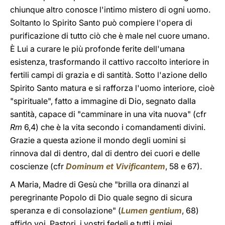
chiunque altro conosce l'intimo mistero di ogni uomo.
Soltanto lo Spirito Santo può compiere l'opera di
purificazione di tutto ciò che è male nel cuore umano.
È Lui a curare le più profonde ferite dell'umana
esistenza, trasformando il cattivo raccolto interiore in
fertili campi di grazia e di santità. Sotto l'azione dello
Spirito Santo matura e si rafforza l'uomo interiore, cioè
"spirituale", fatto a immagine di Dio, segnato dalla
santità, capace di "camminare in una vita nuova" (cfr
Rm
6,4) che è la vita secondo i comandamenti divini.
Grazie a questa azione il mondo degli uomini si
rinnova dal di dentro, dal di dentro dei cuori e delle
coscienze (cfr
Dominum et Vivificantem
, 58 e 67).
A Maria, Madre di Gesù che "brilla ora dinanzi al
peregrinante Popolo di Dio quale segno di sicura
speranza e di consolazione" (
Lumen gentium
, 68)
affido voi, Pastori, i vostri fedeli e tutti i miei