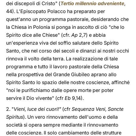
dei discepoli di Cristo" (
Tertio millennio adveniente
,
44). L'Episcopato Polacco ha preparato per
quest'anno un programma pastorale, desiderando che
la Chiesa in Polonia si ponga in ascolto di ciò "che lo
Spirito dice alle Chiese" (cfr.
Ap
2,7) e abbia
un'esperienza viva del soffio salutare dello Spirito
Santo, che nel corso dei secoli e dinanzi ai nostri occhi
rinnova il volto della terra. La realizzazione di tale
programma e tutto il lavoro pastorale della Chiesa
nella prospettiva del Grande Giubileo aprano allo
Spirito Santo lo spazio delle nostre coscienze, affinché
"noi le purifichiamo dalle opere morte per poter
servire il Dio vivente" (cfr
Eb
9,14).
2. "
Vieni, luce dei cuori!"
(cfr
Sequenza Veni, Sancte
Spiritus
). Un vero rinnovamento dell'uomo e della
società si opera sempre mediante il rinnovamento
delle coscienze. Il solo cambiamento delle strutture