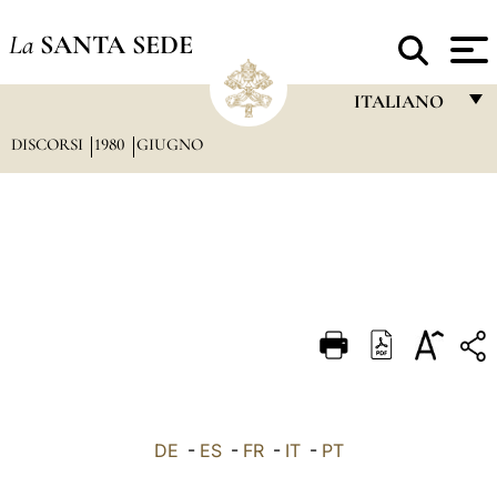
La
SANTA SEDE
ITALIANO
DISCORSI
1980
GIUGNO
FRANÇAIS
ENGLISH
ITALIANO
PORTUGUÊS
ESPAÑOL
DEUTSCH
POLSKI
العربيّة
DE
-
ES
-
FR
-
IT
-
PT
中文