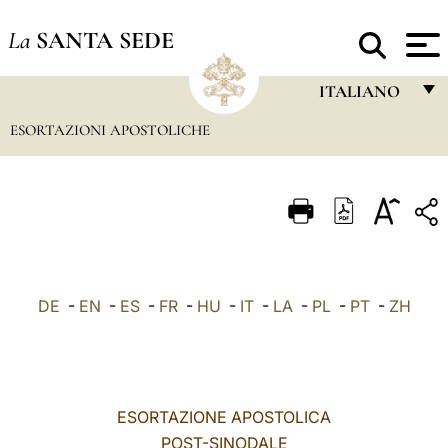
La
SANTA SEDE
ITALIANO
ESORTAZIONI APOSTOLICHE
FRANÇAIS
ENGLISH
ITALIANO
PORTUGUÊS
ESPAÑOL
DE
-
EN
-
ES
-
FR
-
HU
-
IT
-
LA
-
PL
-
PT
-
ZH
DEUTSCH
POLSKI
العربيّة
ESORTAZIONE APOSTOLICA
POST-SINODALE
中文