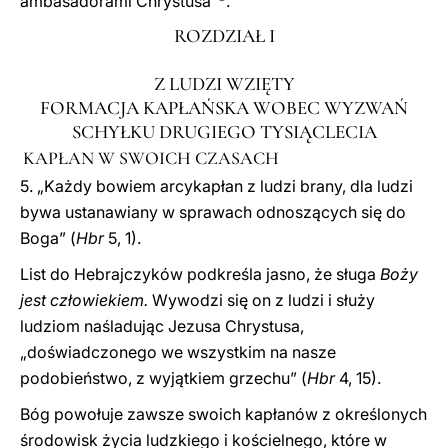
ambasadorami Chrystusa”
.
ROZDZIAŁ I
Z LUDZI WZIĘTY
FORMACJA KAPŁAŃSKA WOBEC WYZWAŃ
SCHYŁKU DRUGIEGO TYSIĄCLECIA
KAPŁAN W SWOICH CZASACH
5. „Każdy bowiem arcykapłan z ludzi brany, dla ludzi
bywa ustanawiany w sprawach odnoszących się do
Boga” (
Hbr
5, 1).
List do Hebrajczyków podkreśla jasno, że sługa
Boży
jest człowiekiem.
Wywodzi się on z ludzi i służy
ludziom naśladując Jezusa Chrystusa,
„doświadczonego we wszystkim na nasze
podobieństwo, z wyjątkiem grzechu” (
Hbr
4, 15).
Bóg powołuje zawsze swoich kapłanów z określonych
środowisk życia ludzkiego i kościelnego, które w