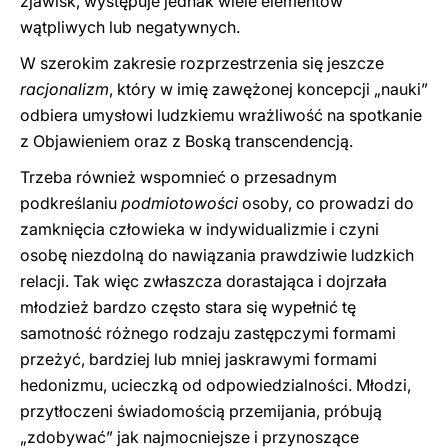
zjawisk, występuje jednak wiele elementów
wątpliwych lub negatywnych.
W szerokim zakresie rozprzestrzenia się jeszcze
racjonalizm
, który w imię zawężonej koncepcji „nauki”
odbiera umysłowi ludzkiemu wrażliwość na spotkanie
z Objawieniem oraz z Boską transcendencją.
Trzeba również wspomnieć o przesadnym
podkreślaniu
podmiotowości
osoby, co prowadzi do
zamknięcia człowieka w indywidualizmie i czyni
osobę niezdolną do nawiązania prawdziwie ludzkich
relacji. Tak więc zwłaszcza dorastająca i dojrzała
młodzież bardzo często stara się wypełnić tę
samotność różnego rodzaju zastępczymi formami
przeżyć, bardziej lub mniej jaskrawymi formami
hedonizmu, ucieczką od odpowiedzialności. Młodzi,
przytłoczeni świadomością przemijania, próbują
„zdobywać” jak najmocniejsze i przynoszące