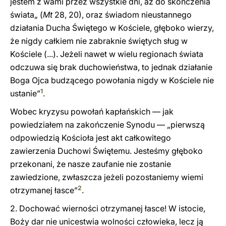
jestem z wami przez wszystkie dni, aż do skończenia
świata„ (
Mt
28, 20), oraz świadom nieustannego
działania Ducha Świętego w Kościele, głęboko wierzy,
że nigdy całkiem nie zabraknie świętych sług w
Kościele (...). Jeżeli nawet w wielu regionach świata
odczuwa się brak duchowieństwa, to jednak działanie
Boga Ojca budzącego powołania nigdy w Kościele nie
1
ustanie”
.
Wobec kryzysu powołań kapłańskich — jak
powiedziałem na zakończenie Synodu — „pierwszą
odpowiedzią Kościoła jest akt całkowitego
zawierzenia Duchowi Świętemu. Jesteśmy głęboko
przekonani, że nasze zaufanie nie zostanie
zawiedzione, zwłaszcza jeżeli pozostaniemy wiemi
2
otrzymanej łasce”
.
2. Dochować wierności otrzymanej łasce! W istocie,
Boży dar nie unicestwia wolności człowieka, lecz ją