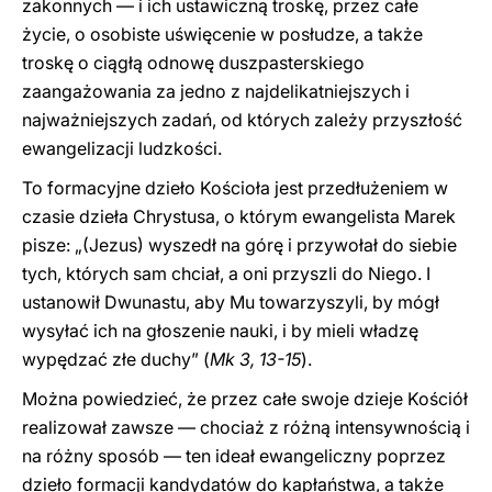
zakonnych — i ich ustawiczną troskę, przez całe
życie, o osobiste uświęcenie w posłudze, a także
troskę o ciągłą odnowę duszpasterskiego
zaangażowania za jedno z najdelikatniejszych i
najważniejszych zadań, od których zależy przyszłość
ewangelizacji ludzkości.
To formacyjne dzieło Kościoła jest przedłużeniem w
czasie dzieła Chrystusa, o którym ewangelista Marek
pisze: „(Jezus) wyszedł na górę i przywołał do siebie
tych, których sam chciał, a oni przyszli do Niego. I
ustanowił Dwunastu, aby Mu towarzyszyli, by mógł
wysyłać ich na głoszenie nauki, i by mieli władzę
wypędzać złe duchy” (
Mk 3, 13-15
).
Można powiedzieć, że przez całe swoje dzieje Kościół
realizował zawsze — chociaż z różną intensywnością i
na różny sposób — ten ideał ewangeliczny poprzez
dzieło formacji kandydatów do kapłaństwa, a także