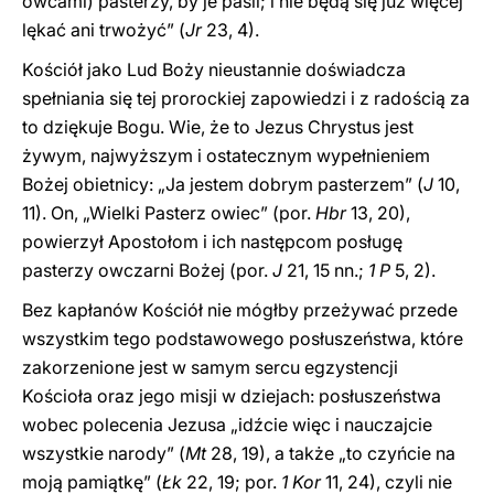
owcami) pasterzy, by je paśli; i nie będą się już więcej
lękać ani trwożyć” (
Jr
23, 4).
Kościół jako Lud Boży nieustannie doświadcza
spełniania się tej prorockiej zapowiedzi i z radością za
to dziękuje Bogu. Wie, że to Jezus Chrystus jest
żywym, najwyższym i ostatecznym wypełnieniem
Bożej obietnicy: „Ja jestem dobrym pasterzem” (
J
10,
11). On, „Wielki Pasterz owiec” (por.
Hbr
13, 20),
powierzył Apostołom i ich następcom posługę
pasterzy owczarni Bożej (por.
J
21, 15 nn.;
1 P
5, 2).
Bez kapłanów Kościół nie mógłby przeżywać przede
wszystkim tego podstawowego posłuszeństwa, które
zakorzenione jest w samym sercu egzystencji
Kościoła oraz jego misji w dziejach: posłuszeństwa
wobec polecenia Jezusa „idźcie więc i nauczajcie
wszystkie narody” (
Mt
28, 19), a także „to czyńcie na
moją pamiątkę” (
Łk
22, 19; por.
1 Kor
11, 24), czyli nie