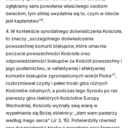
zgłębiamy sens powołania właściwego osobom
świeckim, tym silniej uwydatnia się to, czym w istocie
6
jest kapłaństwo”
.
4. W kontekście synodalnego doświadczenia Kościoła,
to znaczy „szczególnego doświadczenia
powszechnej komunii biskupów, które umacnia
poczucie powszechności Kościoła oraz
odpowiedzialności biskupów za Kościół powszechny i
jego posłannictwo, w «afektywnej i efektywnej
7
komunii» biskupów zgromadzonych wokół Piotra”
,
rozbrzmiewał czysty i pełen troski
głos różnych
Kościołów lokalnych
, a podczas tego Synodu po raz
pierwszy głos niektórych Kościołów Europy
Wschodniej. Kościoły wyznały swą wiarę w
wypełnienie się Bożej obietnicy: „dam wam pasterzy
według mego serca” (
Jr
3, 15). Potwierdziły również
swą duszpasterską troskę o powołania oraz formację