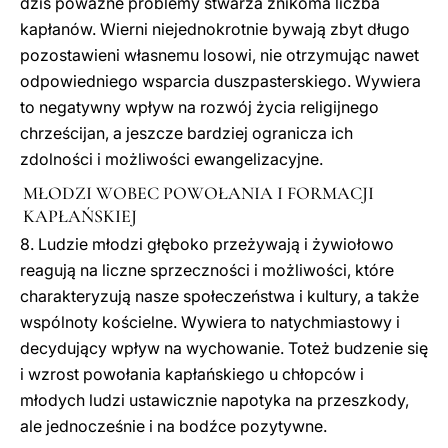
dziś poważne problemy stwarza znikoma liczba
kapłanów. Wierni niejednokrotnie bywają zbyt długo
pozostawieni własnemu losowi, nie otrzymując nawet
odpowiedniego wsparcia duszpasterskiego. Wywiera
to negatywny wpływ na rozwój życia religijnego
chrześcijan, a jeszcze bardziej ogranicza ich
zdolności i możliwości ewangelizacyjne.
MŁODZI WOBEC POWOŁANIA I FORMACJI
KAPŁAŃSKIEJ
8. Ludzie młodzi głęboko przeżywają i żywiołowo
reagują na liczne sprzeczności i możliwości, które
charakteryzują nasze społeczeństwa i kultury, a także
wspólnoty kościelne. Wywiera to natychmiastowy i
decydujący wpływ na wychowanie. Toteż budzenie się
i wzrost powołania kapłańskiego u chłopców i
młodych ludzi ustawicznie napotyka na przeszkody,
ale jednocześnie i na bodźce pozytywne.