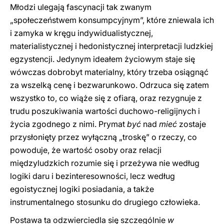
Młodzi ulegają fascynacji tak zwanym
„społeczeństwem konsumpcyjnym”, które zniewala ich
i zamyka w kręgu indywidualistycznej,
materialistycznej i hedonistycznej interpretacji ludzkiej
egzystencji. Jedynym ideałem życiowym staje się
wówczas dobrobyt materialny, który trzeba osiągnąć
za wszelką cenę i bezwarunkowo. Odrzuca się zatem
wszystko to, co wiąże się z ofiarą, oraz rezygnuje z
trudu poszukiwania wartości duchowo-religijnych i
życia zgodnego z nimi. Prymat
być
nad
mieć
zostaje
przysłonięty przez wyłączną „troskę” o rzeczy, co
powoduje, że wartość osoby oraz relacji
międzyludzkich rozumie się i przeżywa nie według
logiki daru i bezinteresowności, lecz według
egoistycznej logiki posiadania, a także
instrumentalnego stosunku do drugiego człowieka.
Postawa ta odzwierciedla się szczególnie
w