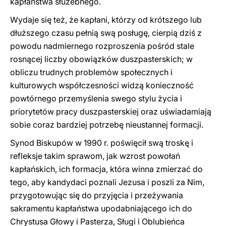
kapłaństwa służebnego.
Wydaje się też, że kapłani, którzy od krótszego lub
dłuższego czasu pełnią swą posługę, cierpią dziś z
powodu nadmiernego rozproszenia pośród stale
rosnącej liczby obowiązków duszpasterskich; w
obliczu trudnych problemów społecznych i
kulturowych współczesności widzą konieczność
powtórnego przemyślenia swego stylu życia i
priorytetów pracy duszpasterskiej oraz uświadamiają
sobie coraz bardziej potrzebę nieustannej formacji.
Synod Biskupów w 1990 r. poświęcił swą troskę i
refleksje takim sprawom, jak wzrost powołań
kapłańskich, ich formacja, która winna zmierzać do
tego, aby kandydaci poznali Jezusa i poszli za Nim,
przygotowując się do przyjęcia i przeżywania
sakramentu kapłaństwa upodabniającego ich do
Chrystusa Głowy i Pasterza, Sługi i Oblubieńca