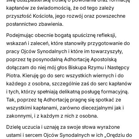
kapłanów ze świadomością, że od tego zależy
przyszłość Kościoła, jego rozwój oraz powszechne
posłannictwo zbawienia.
Podejmując obecnie bogatą spuściznę refleksji,
wskazań i zaleceń, które stanowiły przygotowanie do
pracy Ojców Synodalnych i które im towarzyszyły,
poprzez tę posynodalną Adhortację Apostolską
dołączam do niej mój głos Biskupa Rzymu i Następcy
Piotra. Kieruję go do serc wszystkich wiernych i do
każdego z osobna, szczególnie zaś do serc kapłanów
i tych, którzy spełniają delikatną posługę formacyjną.
Tak, poprzez tę Adhortację pragnę się spotkać ze
wszystkimi kapłanami, zarówno diecezjalnymi jak i
zakonnymi, i z każdym z nich z osobna.
Dzielę uczucia i uznaję za swoje słowa wyrażone
ustami i sercem Ojców Synodalnych w ich „Orędziu do