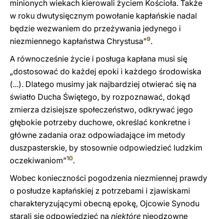
minionych wiekach kierowali życiem Kościoła. Także
w roku dwutysięcznym powołanie kapłańskie nadal
będzie wezwaniem do przeżywania jedynego i
9
niezmiennego kapłaństwa Chrystusa”
.
A równocześnie życie i posługa kapłana musi się
„dostosować do każdej epoki i każdego środowiska
(...). Dlatego musimy jak najbardziej otwierać się na
światło Ducha Świętego, by rozpoznawać, dokąd
zmierza dzisiejsze społeczeństwo, odkrywać jego
głębokie potrzeby duchowe, określać konkretne i
główne zadania oraz odpowiadające im metody
duszpasterskie, by stosownie odpowiedzieć ludzkim
10
oczekiwaniom”
.
Wobec konieczności pogodzenia niezmiennej prawdy
o posłudze kapłańskiej z potrzebami i zjawiskami
charakteryzującymi obecną epokę, Ojcowie Synodu
starali się odpowiedzieć na
niektóre
nieodzowne