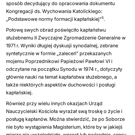
sposób decydujący do opracowania dokumentu
Kongregacji ds. Wychowania Katolickiego:
5
„Podstawowe normy formacji kapłańskiej”
.
Połowę swych obrad poświęciło kapłaństwu
służebnemu II Zwyczajne Zgromadzenie Generalne w
1971 r. Wyniki długiej dyskusji synodalnej, zebrane
syntetycznie w formie „zaleceń” przekazanych
mojemu Poprzednikowi Papieżowi Pawłowi VI i
odczytane na początku Synodu w 1974 r., dotyczyły
głównie nauki na temat kapłaństwa służebnego, a
także niektórych aspektów duchowości i posługi
kapłańskiej.
Również przy wielu innych okazjach Urząd
Nauczycielski Kościoła wyrażał swą troskę o życie i
posługę kapłanów. Można stwierdzić, że po Soborze
nie było wystąpienia Magisterium, które by w jakiejś
mierze nie uwzględniało, wprost lub pośrednio, sensu