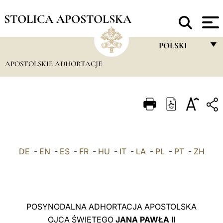
STOLICA APOSTOLSKA
POLSKI
APOSTOLSKIE ADHORTACJE
FRANÇAIS
ENGLISH
ITALIANO
PORTUGUÊS
ESPAÑOL
DE
-
EN
-
ES
-
FR
-
HU
-
IT
-
LA
-
PL
-
PT
-
ZH
DEUTSCH
POLSKI
العربيّة
POSYNODALNA ADHORTACJA APOSTOLSKA
OJCA ŚWIĘTEGO
JANA PAWŁA II
中文