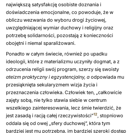
największą satysfakcję osobiste doznania i
doświadczenia emocjonalne, co powoduje, że w
obliczu wezwania do wyboru drogi życiowej,
uwzględniającej wymiar duchowy i religijny oraz
potrzebę solidarności, pozostają z konieczności
obojętni i niemal sparaliżowani.
Ponadto w całym świecie, również po upadku
ideologii, które z materializmu uczyniły dogmat, a z
odrzucenia religii swój program, szerzy się swoisty
ateizm praktyczny i egzystencjalny, a
odpowiada mu
przesiąknięta sekularyzmem wizja życia i
przeznaczenia człowieka. Człowiek ten, „całkowicie
zajęty sobą, nie tylko stawia siebie w centrum
wszelkiego zainteresowania, lecz śmie twierdzić, że
12
jest zasadą i racją całej rzeczywistości”
, stopniowo
oddala się od owej „sfery duchowej”, która tym
bardziej jest mu potrzebna, im bardziej szeroki dostęp