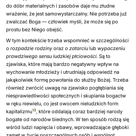
do dóbr materialnych i zasobów daje mu złudne
wrażenie, że jest samowystarczalny. Nie potrzeba już
zwalczać Boga — człowiek myśli, że może się po
prostu bez Niego obejść.
W tym kontekście trzeba wspomnieć w szczególności
o
rozpadzie rodziny
oraz
o zatarciu
lub
wypaczeniu
prawdziwego sensu ludzkiej płciowości.
Są to
zjawiska, które mają bardzo negatywny wpływ na
wychowanie młodzieży i utrudniają odpowiedź na
jakąkolwiek formę powołania do służby Bożej. Trzeba
również zwrócić uwagę na zjawisko pogłębiania się
niesprawiedliwości społecznych i skupiania bogactw
w ręku niewielu, co jest owocem nieludzkich form
13
kapitalizmu
, które oddalają coraz bardziej narody
bogate od narodów biednych. W ten sposób rodzą się
wśród ludzi napięcia i obawy, wprowadzające głęboki
zamęt w życie poszczególnych osób i wspólnot.