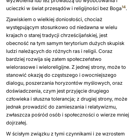
wyzwolenia lub też prowadzą do wyobcowania i
14
ucieczki w świat przesądów i religijności bez Boga
.
Zjawiskiem o wielkiej doniosłości, chociaż
występującym stosunkowo od niedawna w wielu
krajach o starej tradycji chrześcijańskiej, jest
obecność na tym samym terytorium dużych skupisk
ludzi należących do różnych ras i religii. Coraz
bardziej rozwija się zatem społeczeństwo
wielorasowe i wieloreligijne. Z jednej strony, może to
stanowić okazję do częstszego i owocniejszego
dialogu, poszerzania horyzontów myślowych, oraz
doświadczenia, czym jest przyjęcie drugiego
człowieka i słuszna tolerancja; z drugiej strony, może
jednak prowadzić do zamieszania i relatywizmu,
zwłaszcza pośród osób i społeczności o wierze mniej
dojrzałej.
W ścisłym związku z tymi czynnikami i ze wzrostem