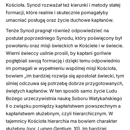
Kościoła. Synod rozważał też kierunki i metody stałej
formacji, które realnie i skutecznie pomagałyby
umacniać posługę oraz życie duchowe kapłanów.
Tenże Synod pragnął również odpowiedzieć na
postulat poprzedniego Synodu, który poświęcony był
powołaniu oraz misji świeckich w Kościele i w świecie.
Wierni świeccy usilnie prosili, by kapłani gorliwie
pogłębiali swoją formację i dzięki temu odpowiednio
im pomagali w wypełnieniu wspólnej misji Kościoła,
bowiem „im bardziej rozwija się apostolat świecki, tym
silniej odczuwa się potrzebę dobrze przygotowanych,
świętych kapłanów. W ten sposób samo życie Ludu
Bożego urzeczywistnia naukę Soboru Watykańskiego
II o związku pomiędzy kapłaństwem powszechnym a
kapłaństwem służebnym, czyli hierarchicznym. W
tajemnicy Kościoła hierarchia ma bowiem charakter
służebny (por.
Lumen Gentium
, 10). Im bardziej