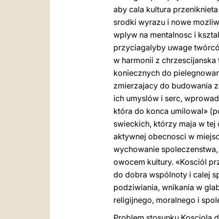
aby cala kultura przeniknie
srodki wyrazu i nowe mozliw
wplyw na mentalnosc i kszta
przyciagalyby uwage twórców 
w harmonii z chrzescijanska
koniecznych do pielegnowani
zmierzajacy do budowania za
ich umyslów i serc, wprowad
która do konca umilowal» (p
swieckich, którzy maja w tej
aktywnej obecnosci w miejsc
wychowanie spoleczenstwa, 
owocem kultury. «Kosciól pr
do dobra wspólnoty i calej s
podziwiania, wnikania w glab
religijnego, moralnego i spo
Problem stosunku Kosciola d