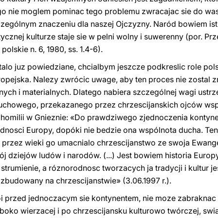
go nie moglem pominac tego problemu zwracajac sie do was 
zególnym znaczeniu dla naszej Ojczyzny. Naród bowiem istni
ntycznej kulturze staje sie w pelni wolny i suwerenny (por.
 polskie n. 6, 1980, ss. 1.4-6).
talo juz powiedziane, chcialbym jeszcze podkreslic role pols
pejska. Nalezy zwrócic uwage, aby ten proces nie zostal 
ch i materialnych. Dlatego nabiera szczególnej wagi ustrz
uchowego, przekazanego przez chrzescijanskich ojców wsp
homilii w Gnieznie: «Do prawdziwego zjednoczenia kontyne
jednosci Europy, dopóki nie bedzie ona wspólnota ducha. Te
 i przez wieki go umacnialo chrzescijanstwo ze swoja Ewang
 dziejów ludów i narodów. (...) Jest bowiem historia Europy
strumienie, a róznorodnosc tworzacych ja tradycji i kultur j
zbudowany na chrzescijanstwie» (3.06.1997 r.).
stoi przed jednoczacym sie kontynentem, nie moze zabraknac
boko wierzacej i po chrzescijansku kulturowo twórczej, swi