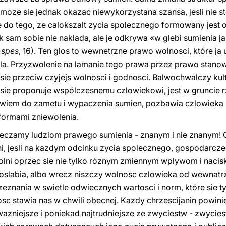
moze sie jednak okazac niewykorzystana szansa, jesli nie sto
e do tego, ze calokszalt zycia spolecznego formowany jest 
 sam sobie nie naklada, ale je odkrywa «w glebi sumienia j
 spes
, 16). Ten glos to wewnetrzne prawo wolnosci, które ja
la. Przyzwolenie na lamanie tego prawa przez prawo stano
ie przeciw czyjejs wolnosci i godnosci. Balwochwalczy kult
ko sie proponuje wspólczesnemu czlowiekowi, jest w gruncie r
iem do zametu i wypaczenia sumien, pozbawia czlowieka n
ormami zniewolenia.
eczamy ludziom prawego sumienia - znanym i nie znanym! 
roni, jesli na kazdym odcinku zycia spolecznego, gospodarcze
olni oprzec sie nie tylko róznym zmiennym wplywom i naci
oslabia, albo wrecz niszczy wolnosc czlowieka od wewnatrz.
eznania w swietle odwiecznych wartosci i norm, które sie t
osc stawia nas w chwili obecnej. Kazdy chrzescijanin powin
azniejsze i poniekad najtrudniejsze ze zwyciestw - zwyci