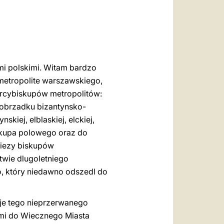
العربيّة
中文
LATINE
ami polskimi. Witam bardzo
metropolite warszawskiego,
arcybiskupów metropolitów:
 obrzadku bizantynsko-
kiej, elblaskiej, elckiej,
biskupa polowego oraz do
siezy biskupów
twie dlugoletniego
o, który niedawno odszedl do
je tego nieprzerwanego
ymi do Wiecznego Miasta