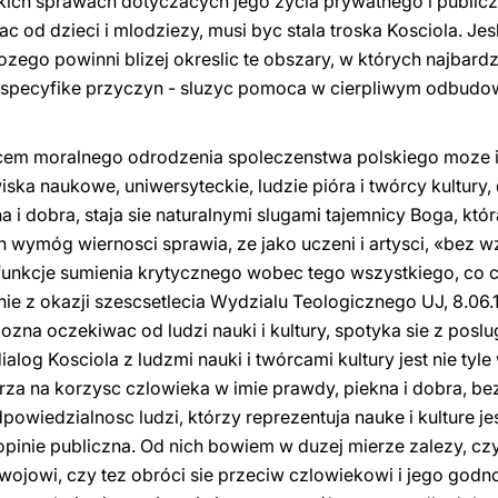
kich sprawach dotyczacych jego zycia prywatnego i public
 od dzieci i mlodziezy, musi byc stala troska Kosciola. Jesli
ozego powinni blizej okreslic te obszary, w których najbardz
c specyfike przyczyn - sluzyc pomoca w cierpliwym odbudo
cem moralnego odrodzenia spoleczenstwa polskiego moze i
wiska naukowe, uniwersyteckie, ludzie pióra i twórcy kultury
 i dobra, staja sie naturalnymi slugami tajemnicy Boga, która
en wymóg wiernosci sprawia, ze jako uczeni i artysci, «bez 
 funkcje sumienia krytycznego wobec tego wszystkiego, co 
e z okazji szescsetlecia Wydzialu Teologicznego UJ, 8.06.
ozna oczekiwac od ludzi nauki i kultury, spotyka sie z posl
dialog Kosciola z ludzmi nauki i twórcami kultury jest nie tyl
a na korzysc czlowieka w imie prawdy, piekna i dobra, be
powiedzialnosc ludzi, którzy reprezentuja nauke i kulture j
opinie publiczna. Od nich bowiem w duzej mierze zalezy, cz
zwojowi, czy tez obróci sie przeciw czlowiekowi i jego godn