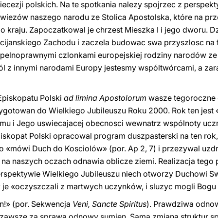
ecezji polskich. Na te spotkania nalezy spojrzec z perspek
ych wiezów naszego narodu ze Stolica Apostolska, które na pr
o kraju. Zapoczatkowal je chrzest Mieszka I i jego dworu. D
scijanskiego Zachodu i zaczela budowac swa przyszlosc na
 pelnoprawnymi czlonkami europejskiej rodziny narodów ze
 z innymi narodami Europy jestesmy wspóltwórcami, a zara
Episkopatu Polski
ad limina Apostolorum
wasze tegoroczne 
ygotowan do Wielkiego Jubileuszu Roku 2000. Rok ten jest
u i Jego uswiecajacej obecnosci wewnatrz wspólnoty uczn
Episkopat Polski opracowal program duszpasterski na ten rok
co «mówi Duch do Kosciolów» (por. Ap 2, 7) i przezywal uzd
i na naszych oczach odnawia oblicze ziemi. Realizacja tego 
erspektywie Wielkiego Jubileuszu niech otworzy Duchowi S
je «oczyszczali z martwych uczynków, i sluzyc mogli Bogu 
n!» (por. Sekwencja
Veni, Sancte Spiritus
). Prawdziwa odnow
 zawsze za sprawa odnowy sumien. Sama zmiana struktur s