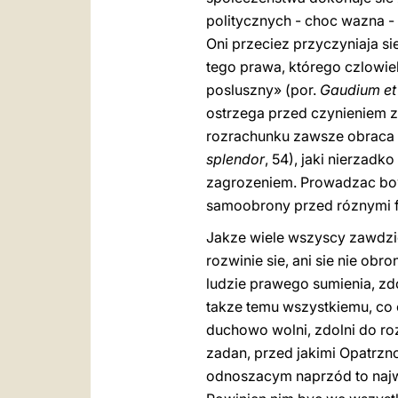
politycznych - choc wazna - 
Oni przeciez przyczyniaja si
tego prawa, którego czlowiek
posluszny» (por.
Gaudium et
ostrzega przed czynieniem z
rozrachunku zawsze obraca s
splendor
, 54), jaki nierzad
zagrozeniem. Prowadzac bow
samoobrony przed róznymi f
Jakze wiele wszyscy zawdzi
rozwinie sie, ani sie nie ob
ludzie prawego sumienia, zd
takze temu wszystkiemu, co 
duchowo wolni, zdolni do roz
zadan, przed jakimi Opatrzn
odnoszacym naprzód to najw