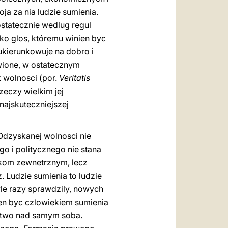
ja za nia ludzie sumienia.
ostatecznie wedlug regul
ako glos, któremu winien byc
 ukierunkowuje na dobro i
wione, w ostatecznym
 wolnosci (por.
Veritatis
zeczy wielkim jej
ajskuteczniejszej
Odzyskanej wolnosci nie
go i politycznego nie stana
skom zewnetrznym, lecz
 Ludzie sumienia to ludzie
yle razy sprawdzily, nowych
ien byc czlowiekiem sumienia
estwo nad samym soba.