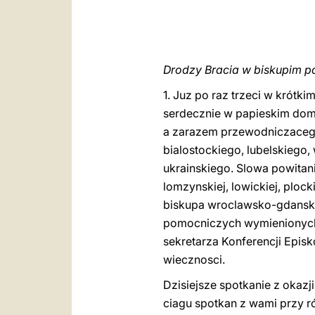
Drodzy Bracia w biskupim p
1. Juz po raz trzeci w krótk
serdecznie w papieskim dom
a zarazem przewodniczacego 
bialostockiego, lubelskieg
ukrainskiego. Slowa powitania
lomzynskiej, lowickiej, ploc
biskupa wroclawsko-gdanski
pomocniczych wymienionych 
sekretarza Konferencji Epis
wiecznosci.
Dzisiejsze spotkanie z okaz
ciagu spotkan z wami przy r