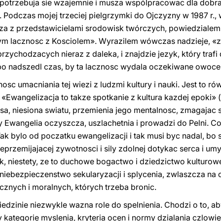
ura potrzebuja sie wzajemnie i musza wspólpracowac dla dob
Podczas mojej trzeciej pielgrzymki do Ojczyzny w 1987 r., 
za z przedstawicielami srodowisk twórczych, powiedzialem, 
ym lacznosc z Kosciolem». Wyrazilem wówczas nadzieje, «z
 przychodzacych nieraz z daleka, i znajdzie jezyk, który trafi
, bo nadszedl czas, by ta lacznosc wydala oczekiwane owoce
osc umacniania tej wiezi z ludzmi kultury i nauki. Jest to 
«Ewangelizacja to takze spotkanie z kultura kazdej epoki» 
a, niesiona swiatu, przemienia jego mentalnosc, zmagajac s
 Ewangelia oczyszcza, uszlachetnia i prowadzi do Pelni. Co w
ak bylo od poczatku ewangelizacji i tak musi byc nadal, bo s
nieprzemijajacej zywotnosci i sily zdolnej dotykac serca i u
, niestety, ze to duchowe bogactwo i dziedzictwo kulturow
 niebezpieczenstwo sekularyzacji i splycenia, zwlaszcza 
cznych i moralnych, których trzeba bronic.
iedzinie niezwykle wazna role do spelnienia. Chodzi o to, ab
 kategorie myslenia, kryteria ocen i normy dzialania czlowi