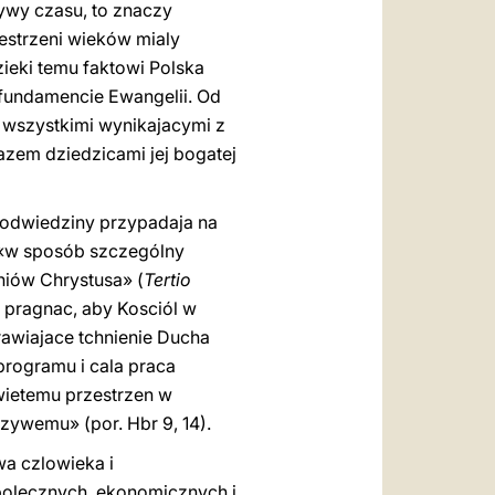
tywy czasu, to znaczy
zestrzeni wieków mialy
zieki temu faktowi Polska
 fundamencie Ewangelii. Od
 wszystkimi wynikajacymi z
zem dziedzicami jej bogatej
odwiedziny przypadaja na
 «w sposób szczególny
iów Chrystusa» (
Tertio
, pragnac, aby Kosciól w
rawiajace tchnienie Ducha
programu i cala praca
wietemu przestrzen w
zywemu» (por. Hbr 9, 14).
a czlowieka i
polecznych, ekonomicznych i