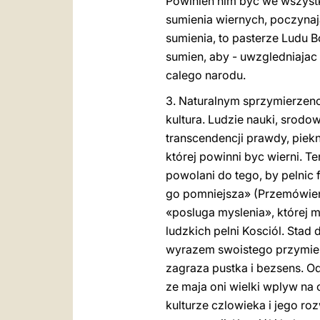
Powinien nim byc we wszyst
sumienia wiernych, poczynajac
sumienia, to pasterze Ludu B
sumien, aby - uwzgledniaja
calego narodu.
3. Naturalnym sprzymierzen
kultura. Ludzie nauki, srodo
transcendencji prawdy, piekna
której powinni byc wierni. T
powolani do tego, by pelnic
go pomniejsza» (Przemówieni
«posluga myslenia», której m
ludzkich pelni Kosciól. Stad 
wyrazem swoistego przymierz
zagraza pustka i bezsens. Od
ze maja oni wielki wplyw na 
kulturze czlowieka i jego ro