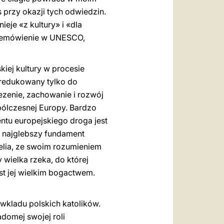
przy okazji tych odwiedzin.
eje «z kultury» i «dla
 Przemówienie w UNESCO,
kiej kultury w procesie
zredukowany tylko do
ezenie, zachowanie i rozwój
ólczesnej Europy. Bardzo
ntu europejskiego droga jest
n najglebszy fundament
elia, ze swoim rozumieniem
 wielka rzeka, do której
est jej wielkim bogactwem.
 wkladu polskich katolików.
adomej swojej roli