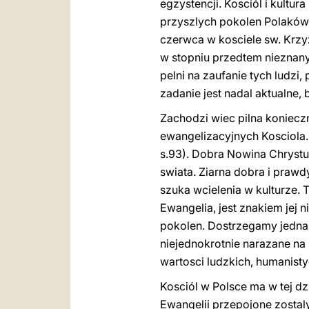
egzystencji. Kosciól i kult
przyszlych pokolen Polaków. 
czerwca w kosciele sw. Krzy
w stopniu przedtem nieznan
pelni na zaufanie tych ludzi,
zadanie jest nadal aktualne
Zachodzi wiec pilna konieczn
ewangelizacyjnych Kosciola. 
s.93). Dobra Nowina Chrystus
swiata. Ziarna dobra i prawdy
szuka wcielenia w kulturze. T
Ewangelia, jest znakiem jej 
pokolen. Dostrzegamy jednak
niejednokrotnie narazane na
wartosci ludzkich, humanisty
Kosciól w Polsce ma w tej dz
Ewangelii przepojone zostaly