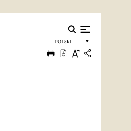
POLSKI
FRANÇAIS
ENGLISH
ITALIANO
PORTUGUÊS
ESPAÑOL
DEUTSCH
POLSKI