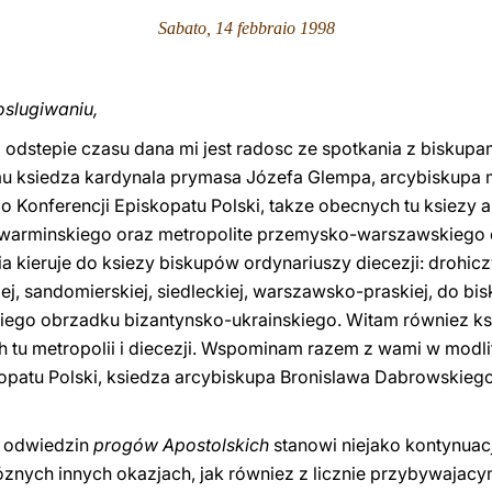
Sabato, 14 febbraio 1998
oslugiwaniu,
im odstepie czasu dana mi jest radosc ze spotkania z biskup
u ksiedza kardynala prymasa Józefa Glempa, arcybiskupa 
Konferencji Episkopatu Polski, takze obecnych tu ksiezy 
o, warminskiego oraz metropolite przemysko-warszawskiego
 kieruje do ksiezy biskupów ordynariuszy diecezji: drohiczyns
kiej, sandomierskiej, siedleckiej, warszawsko-praskiej, do 
ego obrzadku bizantynsko-ukrainskiego. Witam równiez k
tu metropolii i diecezji. Wspominam razem z wami w modli
kopatu Polski, ksiedza arcybiskupa Bronislawa Dabrowskieg
ji odwiedzin
progów Apostolskich
stanowi niejako kontynuac
óznych innych okazjach, jak równiez z licznie przybywajac