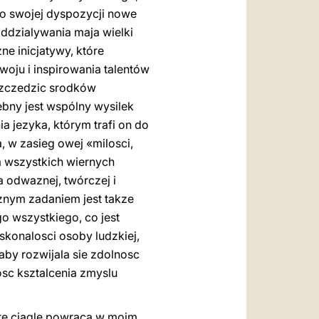
do swojej dyspozycji nowe
ddzialywania maja wielki
e inicjatywy, które
woju i inspirowania talentów
 szczedzic srodków
ebny jest wspólny wysilek
 jezyka, którym trafi on do
, w zasieg owej «milosci,
a wszystkich wiernych
a odwaznej, twórczej i
aznym zadaniem jest takze
 wszystkiego, co jest
skonalosci osoby ludzkiej,
aby rozwijala sie zdolnosc
osc ksztalcenia zmyslu
óre ciagle powraca w moim