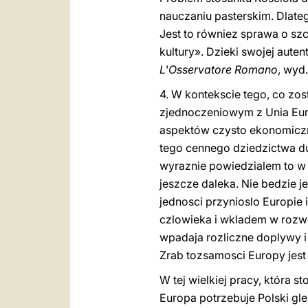
nauczaniu pasterskim. Dlate
Jest to równiez sprawa o szc
kultury». Dzieki swojej aute
L'Osservatore Romano
, wyd.
4. W kontekscie tego, co zos
zjednoczeniowym z Unia Euro
aspektów czysto ekonomiczny
tego cennego dziedzictwa d
wyraznie powiedzialem to w 
jeszcze daleka. Nie bedzie 
jednosci przynioslo Europie
czlowieka i wkladem w rozwój
wpadaja rozliczne doplywy i 
Zrab tozsamosci Europy jest 
W tej wielkiej pracy, która 
Europa potrzebuje Polski gle