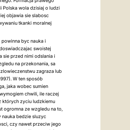
znego. Formacja prawego
 Polska wola dzisiaj o ludzi
iej objawia sie slabosc
wywaniu tkanki moralnej
 powinna byc nauka i
, doswiadczajac swoistej
 sie przed nimi odslania i
wzgledu na przekonania, sa
czlowieczenstwu zagraza lub
1997). W ten sposób
uga, jaka wobec sumien
e wymogiem chwili, ile raczej
z których zyciu ludzkiemu
est ogromna ze wzgledu na to,
y nauka bedzie sluzyc
osci, czy nawet przeciw jego