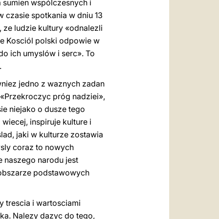
ra sumien wspólczesnych i
w czasie spotkania w dniu 13
ze ludzie kultury «odnalezli
e Kosciól polski odpowie w
 do ich umyslów i serc». To
.
równiez jedno z waznych zadan
(«Przekroczyc próg nadziei»,
ie niejako o dusze tego
iecej, inspiruje kulture i
lad, jaki w kulturze zostawia
mysly coraz to nowych
e naszego narodu jest
na obszarze podstawowych
y trescia i wartosciami
eka. Nalezy dazyc do tego,