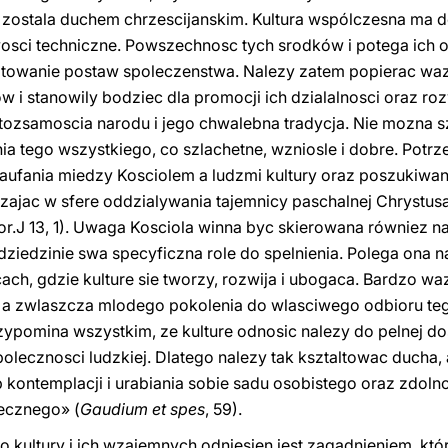
ta zostala duchem chrzescijanskim. Kultura wspólczesna ma 
osci techniczne. Powszechnosc tych srodków i potega ich o
ltowanie postaw spoleczenstwa. Nalezy zatem popierac wazn
i stanowily bodziec dla promocji ich dzialalnosci oraz roz
 tozsamoscia narodu i jego chwalebna tradycja. Nie mozna
a tego wszystkiego, co szlachetne, wzniosle i dobre. Potrz
ufania miedzy Kosciolem a ludzmi kultury oraz poszukiwania
zajac w sfere oddzialywania tajemnicy paschalnej Chrystusa
or.J 13, 1). Uwaga Kosciola winna byc skierowana równiez n
 dziedzinie swa specyficzna role do spelnienia. Polega ona n
ach, gdzie kulture sie tworzy, rozwija i ubogaca. Bardzo w
a zwlaszcza mlodego pokolenia do wlasciwego odbioru tego
zypomina wszystkim, ze kulture odnosic nalezy do pelnej do
polecznosci ludzkiej. Dlatego nalezy tak ksztaltowac ducha, 
 kontemplacji i urabiania sobie sadu osobistego oraz zdoln
lecznego» (
Gaudium et spes
, 59).
o kultury i ich wzajemnych odniesien jest zagadnieniem, kt