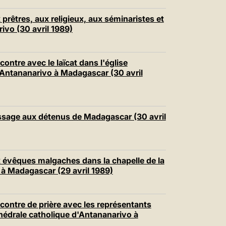
中文
rêtres, aux religieux, aux séminaristes et
LATINE
vo (30 avril 1989)
tre avec le laïcat dans l'église
à Antananarivo à Madagascar (30 avril
sage aux détenus de Madagascar (30 avril
évêques malgaches dans la chapelle de la
à Madagascar (29 avril 1989)
ntre de prière avec les représentants
thédrale catholique d'Antananarivo à