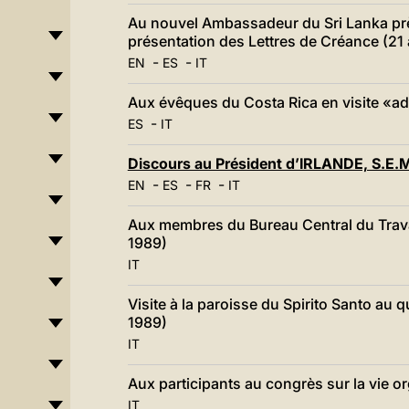
Au nouvel Ambassadeur du Sri Lanka près
présentation des Lettres de Créance (21 
-
-
EN
ES
IT
Aux évêques du Costa Rica en visite «ad
-
ES
IT
Discours au Président d’IRLANDE, S.E.M
-
-
-
EN
ES
FR
IT
Aux membres du Bureau Central du Travail
1989)
IT
Visite à la paroisse du Spirito Santo au qu
1989)
IT
Aux participants au congrès sur la vie or
IT