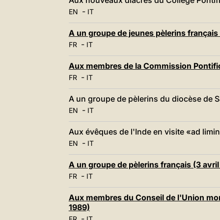
Aux nouveaux diacres du Collège Pontifi
-
EN
IT
A un groupe de jeunes pèlerins français
-
FR
IT
Aux membres de la Commission Pontifical
-
FR
IT
A un groupe de pèlerins du diocèse de Sa
-
EN
IT
Aux évêques de l'Inde en visite «ad limi
-
EN
IT
A un groupe de pèlerins français (3 avril
-
FR
IT
Aux membres du Conseil de l'Union mond
1989)
-
FR
IT