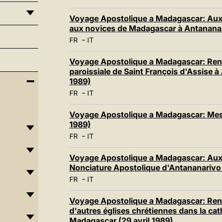
Voyage Apostolique a Madagascar: Aux p
aux novices de Madagascar à Antananari
-
FR
IT
Voyage Apostolique a Madagascar: Rencon
paroissiale de Saint François d'Assise 
1989)
-
FR
IT
Voyage Apostolique a Madagascar: Mes
1989)
-
FR
IT
Voyage Apostolique a Madagascar: Aux 
Nonciature Apostolique d'Antananarivo 
-
FR
IT
Voyage Apostolique a Madagascar: Renco
d'autres églises chrétiennes dans la ca
Madagascar (29 avril 1989)