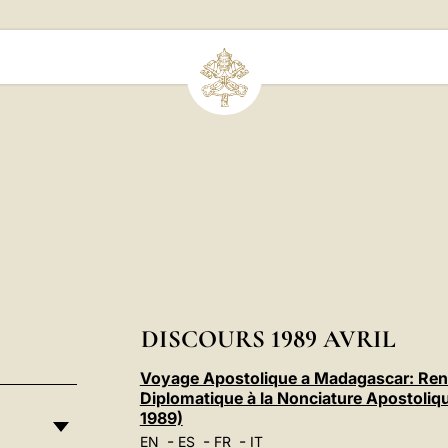
DISCOURS 1989 AVRIL
Voyage Apostolique a Madagascar: Ren
Diplomatique à la Nonciature Apostoliq
1989)
-
-
-
EN
ES
FR
IT