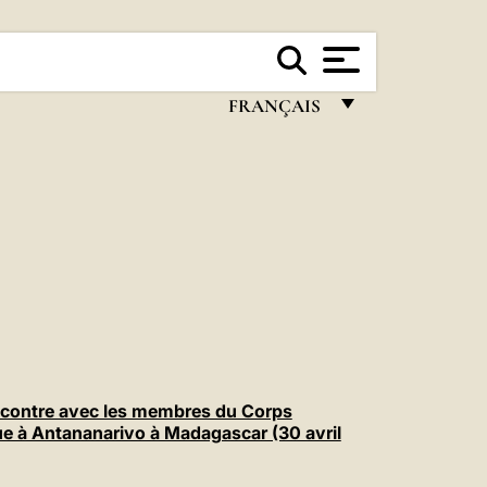
FRANÇAIS
FRANÇAIS
ENGLISH
ITALIANO
PORTUGUÊS
ESPAÑOL
DEUTSCH
POLSKI
contre avec les membres du Corps
ue à Antananarivo à Madagascar (30 avril
العربيّة