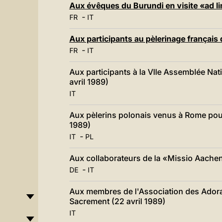
Aux évêques du Burundi en visite «ad l
-
FR
IT
Aux participants au pèlerinage français 
-
FR
IT
Aux participants à la VIIe Assemblée Nati
avril 1989)
IT
Aux pèlerins polonais venus à Rome pour
1989)
-
IT
PL
Aux collaborateurs de la «Missio Aache
-
DE
IT
Aux membres de l'Association des Adorat
Sacrement (22 avril 1989)
IT