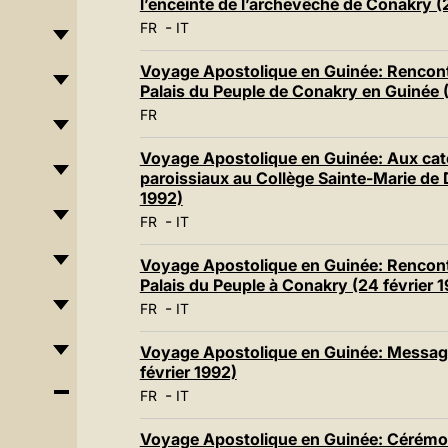
l’enceinte de l’archevêché de Conakry (2
-
FR
IT
Voyage Apostolique en Guinée: Rencont
Palais du Peuple de Conakry en Guinée (
FR
Voyage Apostolique en Guinée: Aux cat
paroissiaux au Collège Sainte-Marie de 
1992)
-
FR
IT
Voyage Apostolique en Guinée: Rencont
Palais du Peuple à Conakry (24 février 
-
FR
IT
Voyage Apostolique en Guinée: Message 
février 1992)
-
FR
IT
Voyage Apostolique en Guinée: Cérémon