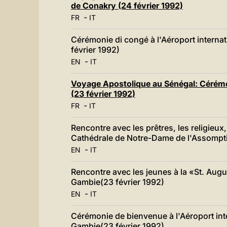
de Conakry (24 février 1992)
-
FR
IT
Cérémonie di congé à l'Aéroport intern
février 1992)
-
EN
IT
Voyage Apostolique au Sénégal: Cérémon
(23 février 1992)
-
FR
IT
Rencontre avec les prêtres, les religieux,
Cathédrale de Notre-Dame de l'Assompti
-
EN
IT
Rencontre avec les jeunes à la «St. Aug
Gambie(23 février 1992)
-
EN
IT
Cérémonie de bienvenue à l'Aéroport in
Gambie(23 février 1992)