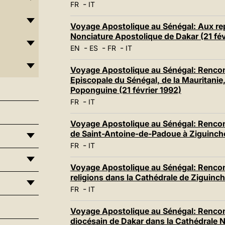
-
FR
IT
Voyage Apostolique au Sénégal: Aux re
Nonciature Apostolique de Dakar (21 fév
-
-
-
EN
ES
FR
IT
Voyage Apostolique au Sénégal: Rencon
Episcopale du Sénégal, de la Mauritanie
Poponguine (21 février 1992)
-
FR
IT
Voyage Apostolique au Sénégal: Rencont
de Saint-Antoine-de-Padoue à Ziguincho
-
FR
IT
Voyage Apostolique au Sénégal: Rencont
religions dans la Cathédrale de Ziguinch
-
FR
IT
Voyage Apostolique au Sénégal: Rencon
diocésain de Dakar dans la Cathédrale 