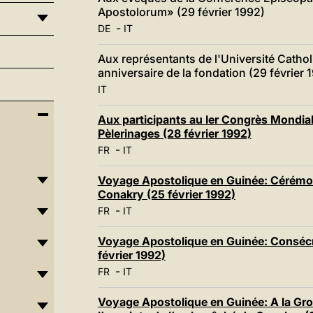
Apostolorum» (29 février 1992)
-
DE
IT
Aux représentants de l'Université Cath
anniversaire de la fondation (29 février 
IT
Aux participants au Ier Congrès Mondial
Pèlerinages (28 février 1992)
-
FR
IT
Voyage Apostolique en Guinée: Cérémon
Conakry (25 février 1992)
-
FR
IT
Voyage Apostolique en Guinée: Consécra
février 1992)
-
FR
IT
Voyage Apostolique en Guinée: A la Gr