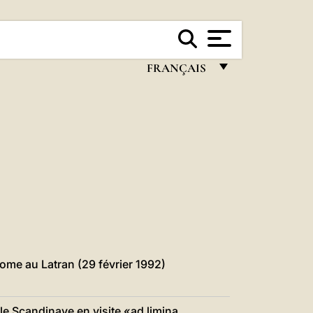
FRANÇAIS
FRANÇAIS
ENGLISH
ITALIANO
PORTUGUÊS
ESPAÑOL
DEUTSCH
POLSKI
Rome au Latran (29 février 1992)
العربيّة
e Scandinave en visite «ad limina