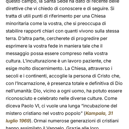
questo campo, la Santa Sede ha dato di recente delle
direttive che vi chiedo di conoscere e di seguire. Si
tratta di utili punti di riferimento per una Chiesa
minoritaria come la vostra, che si preoccupa di
stabilire rapporti chiari con quanti vivono sulla stessa
terra. D’altra parte, cercherete di progredire per
esprimere la vostra fede in maniera tale che il
messaggio possa essere compreso nella vostra
cultura. L’inculturazione è un lavoro paziente, che
esige molto discernimento. La Chiesa, attraverso i
secoli e i continenti, accoglie la persona di Cristo che,
con l’Incarnazione, è presenza totale e definitiva di Dio
nell’umanità: Dio, vicino a ogni uomo, ha potuto essere
riconosciuto e celebrato nelle diverse culture. Come
diceva Paolo VI, ci vuole una lunga “incubazione del
mistero cristiano nel vostro popolo” (
Kampala, 31
luglio 1969
). Ormai numerose generazioni di cristiani
hanno assimilato il Vangelo. Grazie alle loro