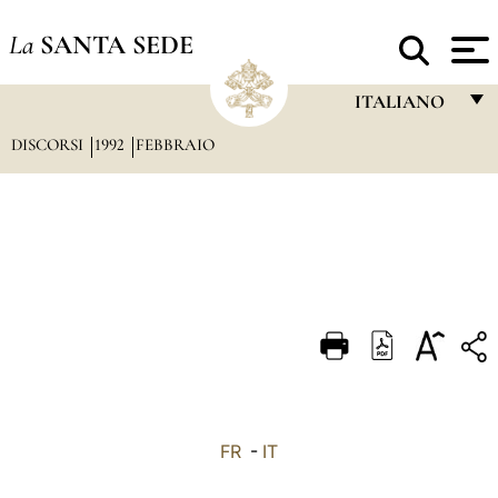
La
SANTA SEDE
ITALIANO
DISCORSI
1992
FEBBRAIO
FRANÇAIS
ENGLISH
ITALIANO
PORTUGUÊS
ESPAÑOL
DEUTSCH
POLSKI
العربيّة
FR
-
IT
中文