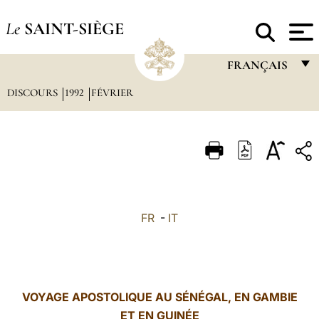
Le
SAINT-SIÈGE
FRANÇAIS
DISCOURS
1992
FÉVRIER
FRANÇAIS
ENGLISH
ITALIANO
PORTUGUÊS
ESPAÑOL
FR
-
IT
DEUTSCH
POLSKI
العربيّة
VOYAGE APOSTOLIQUE AU SÉNÉGAL, EN GAMBIE
ET EN GUINÉE
中文