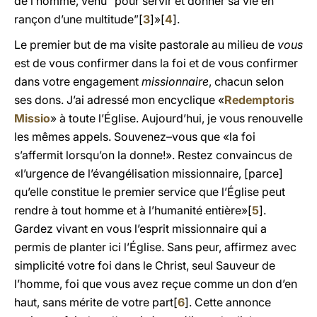
de l’homme, venu “pour servir et donner sa vie en
rançon d’une multitude”[
3
]»[
4
].
Le premier but de ma visite pastorale au milieu de
vous
est de vous confirmer dans la foi et de vous confirmer
dans votre engagement
missionnaire
, chacun selon
ses dons. J’ai adressé mon encyclique «
Redemptoris
Missio
» à toute l’Église. Aujourd’hui, je vous renouvelle
les mêmes appels. Souvenez–vous que «la foi
s’affermit lorsqu’on la donne!». Restez convaincus de
«l’urgence de l’évangélisation missionnaire, [parce]
qu’elle constitue le premier service que l’Église peut
rendre à tout homme et à l’humanité entière»[
5
].
Gardez vivant en vous l’esprit missionnaire qui a
permis de planter ici l’Église. Sans peur, affirmez avec
simplicité votre foi dans le Christ, seul Sauveur de
l’homme, foi que vous avez reçue comme un don d’en
haut, sans mérite de votre part[
6
]. Cette annonce