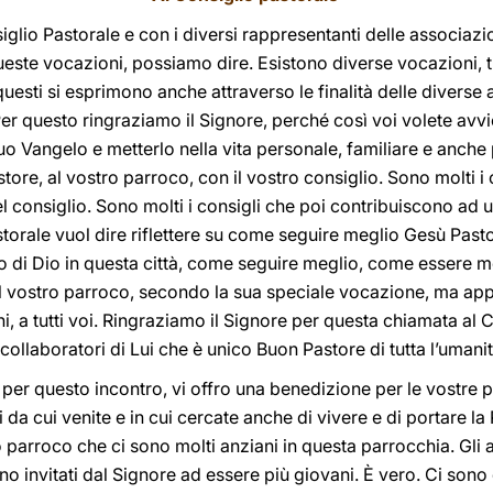
iglio Pastorale e con i diversi rappresentanti delle associazi
este vocazioni, possiamo dire. Esistono diverse vocazioni, tr
questi si esprimono anche attraverso le finalità delle diverse 
er questo ringraziamo il Signore, perché così voi volete avvic
uo Vangelo e metterlo nella vita personale, familiare e anche 
tore, al vostro parroco, con il vostro consiglio. Sono molti i
el consiglio. Sono molti i consigli che poi contribuiscono ad 
torale vuol dire riflettere su come seguire meglio Gesù Pasto
o di Dio in questa città, come seguire meglio, come essere m
 vostro parroco, secondo la sua speciale vocazione, ma app
ani, a tutti voi. Ringraziamo il Signore per questa chiamata al 
ollaboratori di Lui che è unico Buon Pastore di tutta l’umani
 per questo incontro, vi offro una benedizione per le vostre 
i da cui venite e in cui cercate anche di vivere e di portare l
tro parroco che ci sono molti anziani in questa parrocchia. Gli 
o invitati dal Signore ad essere più giovani. È vero. Ci sono