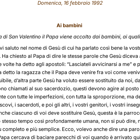
Domenica, 16 febbraio 1992
Ai bambini
a di San Valentino il Papa viene accolto dai bambini, ai quali
vi saluto nel nome di Gesù di cui ha parlato così bene la vos
. Ha chiesto al Papa di dire le stesse parole che Gesù diceva
 volte ha detto agli apostoli: “Lasciateli avvicinarsi a me” e 
a detto la ragazza che il Papa deve venire fra voi come veniv
ibile, d’altra parte Gesù ha voluto essere sostituito da noi, d
no chiamati al suo sacerdozio, questi devono agire al posto d
te con tutte le imperfezioni, con tutta la sproporzione, ma de
ovi, i sacerdoti, e poi gli altri, i vostri genitori, i vostri inse
e anche ciascuno di voi deve sostituire Gesù, questa è la parro
o stesso tempo così profondamente umana, non si può dire, n
 completo e più semplice. Ecco, volevo anche dire una paro
Papa cercava di baciare parecchi di voi quando è arrivato qui,