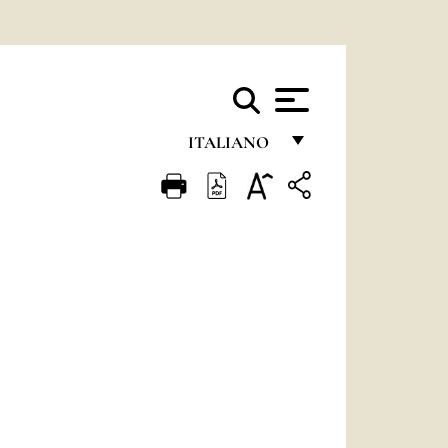
ITALIANO
FRANÇAIS
ENGLISH
ITALIANO
PORTUGUÊS
ESPAÑOL
DEUTSCH
POLSKI