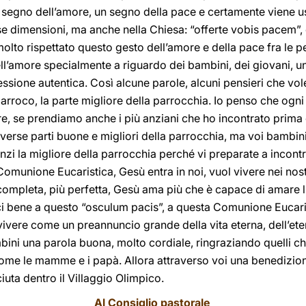
 segno dell’amore, un segno della pace e certamente viene 
rse dimensioni, ma anche nella Chiesa: “offerte vobis pacem”, 
olto rispettato questo gesto dell’amore e della pace fra le 
l’amore specialmente a riguardo dei bambini, dei giovani, un
ssione autentica. Così alcune parole, alcuni pensieri che vo
parroco, la parte migliore della parrocchia. Io penso che ogni
re, se prendiamo anche i più anziani che ho incontrato prima 
diverse parti buone e migliori della parrocchia, ma voi bamb
nzi la migliore della parrocchia perché vi preparate a incont
Comunione Eucaristica, Gesù entra in noi, vuol vivere nei nost
completa, più perfetta, Gesù ama più che è capace di amare l’
ci bene a questo “osculum pacis”, a questa Comunione Eucaris
 vivere come un preannuncio grande della vita eterna, dell’et
ini una parola buona, molto cordiale, ringraziando quelli che 
me le mamme e i papà. Allora attraverso voi una benedizione
iuta dentro il Villaggio Olimpico.
Al Consiglio pastorale