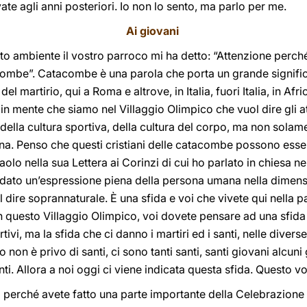
ate agli anni posteriori. Io non lo sento, ma parlo per me.
Ai giovani
o ambiente il vostro parroco mi ha detto: “Attenzione perché
combe”. Catacombe è una parola che porta un grande signific
 del martirio, qui a Roma e altrove, in Italia, fuori Italia, in Af
 mente che siamo nel Villaggio Olimpico che vuol dire gli atl
 della cultura sportiva, della cultura del corpo, ma non solam
na. Penso che questi cristiani delle catacombe possono ess
aolo nella sua Lettera ai Corinzi di cui ho parlato in chiesa ne
o dato un’espressione piena della persona umana nella dimensi
 dire soprannaturale. È una sfida e voi che vivete qui nella p
 in questo Villaggio Olimpico, voi dovete pensare ad una sfid
ivi, ma la sfida che ci danno i martiri ed i santi, nelle dive
 non è privo di santi, ci sono tanti santi, santi giovani alcuni 
i. Allora a noi oggi ci viene indicata questa sfida. Questo vo
vi perché avete fatto una parte importante della Celebrazione 