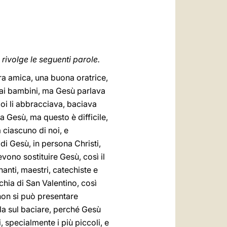
العربيّة
中文
LATINE
 rivolge le seguenti parole.
tra amica, una buona oratrice,
 ai bambini, ma Gesù parlava
poi li abbracciava, baciava
a Gesù, ma questo è difficile,
a ciascuno di noi, e
i Gesù, in persona Christi,
vono sostituire Gesù, così il
gnanti, maestri, catechiste e
cchia di San Valentino, così
on si può presentare
la sul baciare, perché Gesù
 specialmente i più piccoli, e