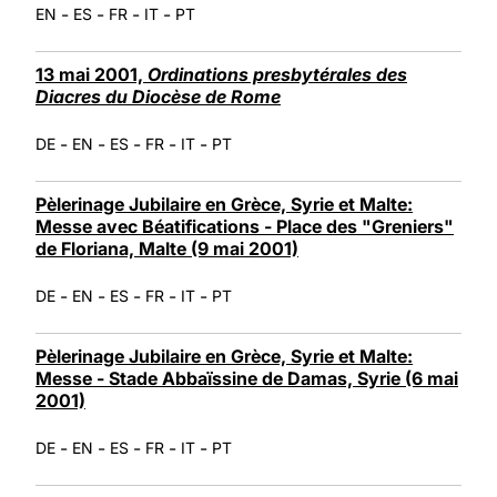
-
-
-
-
EN
ES
FR
IT
PT
13 mai 2001,
Ordinations presbytérales des
Diacres du Diocèse de Rome
-
-
-
-
-
DE
EN
ES
FR
IT
PT
Pèlerinage Jubilaire en Grèce, Syrie et Malte:
Messe avec Béatifications - Place des "Greniers"
de Floriana, Malte (9 mai 2001)
-
-
-
-
-
DE
EN
ES
FR
IT
PT
Pèlerinage Jubilaire en Grèce, Syrie et Malte:
Messe - Stade Abbaïssine de Damas, Syrie (6 mai
2001)
-
-
-
-
-
DE
EN
ES
FR
IT
PT