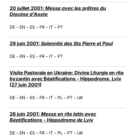
20 juillet 2001:
Messe avec les prêtres du
Diocèse d'Aoste
-
-
-
-
-
DE
EN
ES
FR
IT
PT
29 juin 2001:
Solennité des Sts Pierre et Paul
-
-
-
-
-
DE
EN
ES
FR
IT
PT
Visite Pastorale en Ukraine: Divine Liturgie en rite
byzantin avec Béatifications - Hippodrome, Lviv
(27 juin 2001)
-
-
-
-
-
-
-
DE
EN
ES
FR
IT
PL
PT
UK
26 juin 2001:
Messe en rite latin avec
Béatifications - Hippodrome de Lviv
-
-
-
-
-
-
-
DE
EN
ES
FR
IT
PL
PT
UK