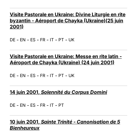
Visite Pastorale en Ukraine: Divine Liturgie en rite
byzantin - Aéroport de Chayka (Ukraine)(25 juin
2001)
-
-
-
-
-
-
DE
EN
ES
FR
IT
PT
UK
Visite Pastorale en Ukraine: Messe en rite latin -
Aéroport de Chayka (Ukraine) (24 juin 2001)
-
-
-
-
-
-
DE
EN
ES
FR
IT
PT
UK
14 juin 2001,
Solennité du Corpus Domini
-
-
-
-
-
DE
EN
ES
FR
IT
PT
10 juin 2001,
Sainte Trinité - Canonisation de 5
Bienheureux