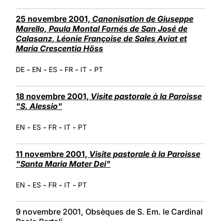
25 novembre 2001,
Canonisation de Giuseppe
Marello, Paula Montal Fornés de San José de
Calasanz, Léonie Françoise de Sales Aviat et
Maria Crescentia Höss
-
-
-
-
-
DE
EN
ES
FR
IT
PT
18 novembre 2001,
Visite pastorale à la Paroisse
"S. Alessio"
-
-
-
-
EN
ES
FR
IT
PT
11 novembre 2001,
Visite pastorale à la Paroisse
"Santa Maria Mater Dei"
-
-
-
-
EN
ES
FR
IT
PT
9 novembre 2001, Obsèques de S. Em. le Cardinal