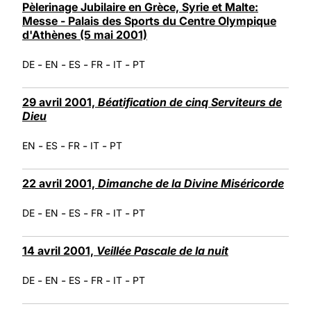
Pèlerinage Jubilaire en Grèce, Syrie et Malte:
Messe - Palais des Sports du Centre Olympique
d'Athènes (5 mai 2001)
-
-
-
-
-
DE
EN
ES
FR
IT
PT
29 avril 2001,
Béatification de cinq Serviteurs de
Dieu
-
-
-
-
EN
ES
FR
IT
PT
22 avril 2001,
Dimanche de la Divine Miséricorde
-
-
-
-
-
DE
EN
ES
FR
IT
PT
14 avril 2001,
Veillée Pascale de la nuit
-
-
-
-
-
DE
EN
ES
FR
IT
PT