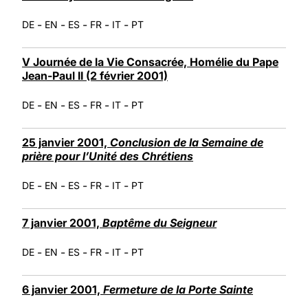
-
-
-
-
-
DE
EN
ES
FR
IT
PT
V Journée de la Vie Consacrée, Homélie du Pape
Jean-Paul II (2 février 2001)
-
-
-
-
-
DE
EN
ES
FR
IT
PT
25 janvier 2001,
Conclusion de la Semaine de
prière pour l’Unité des Chrétiens
-
-
-
-
-
DE
EN
ES
FR
IT
PT
7 janvier 2001,
Baptême du Seigneur
-
-
-
-
-
DE
EN
ES
FR
IT
PT
6 janvier 2001,
Fermeture de la Porte Sainte