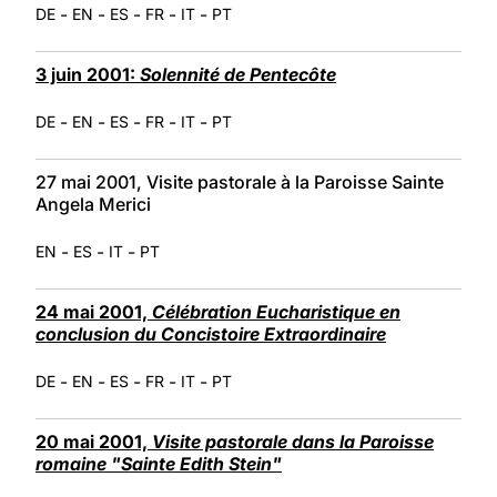
-
-
-
-
-
DE
EN
ES
FR
IT
PT
3 juin 2001:
Solennité de Pentecôte
-
-
-
-
-
DE
EN
ES
FR
IT
PT
27 mai 2001, Visite pastorale à la Paroisse Sainte
Angela Merici
-
-
-
EN
ES
IT
PT
24 mai 2001,
Célébration Eucharistique en
conclusion du Concistoire Extraordinaire
-
-
-
-
-
DE
EN
ES
FR
IT
PT
20 mai 2001,
Visite pastorale dans la Paroisse
romaine "Sainte Edith Stein"