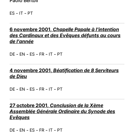
Paolo Bertoli
-
-
ES
IT
PT
6 novembre 2001,
Chapelle Papale à l'intention
des Cardinaux et des Evêques défunts au cours
de l'année
-
-
-
-
-
DE
EN
ES
FR
IT
PT
4 novembre 2001,
Béatification de 8 Serviteurs
de Dieu
-
-
-
-
-
DE
EN
ES
FR
IT
PT
27 octobre 2001,
Conclusion de la Xème
Assemblée Générale Ordinaire du Synode des
Evêques
-
-
-
-
-
DE
EN
ES
FR
IT
PT