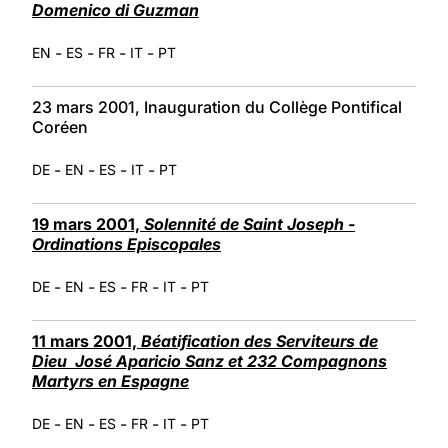
Domenico di Guzman
-
-
-
-
EN
ES
FR
IT
PT
23 mars 2001, Inauguration du Collège Pontifical
Coréen
-
-
-
-
DE
EN
ES
IT
PT
19 mars 2001,
Solennité de Saint Joseph -
Ordinations Episcopales
-
-
-
-
-
DE
EN
ES
FR
IT
PT
11 mars 2001,
Béatification des Serviteurs de
Dieu José Aparicio Sanz et 232 Compagnons
Martyrs en Espagne
-
-
-
-
-
DE
EN
ES
FR
IT
PT