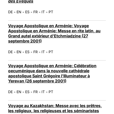
des Evêques
-
-
-
-
-
DE
EN
ES
FR
IT
PT
Voyage Apostolique en Arménie: Voyage
Apostolique en Arménie: Messe en rite latin, au
Grand autel extérieur d'Etchmiadzine (27
septembre 2001)
-
-
-
-
-
DE
EN
ES
FR
IT
PT
Voyage Apostolique en Arménie: Célébration
oecuménique dans la nouvelle cathédrale
apostolique Saint Grégoire l'Illuminateur à
Yerevan (26 septembre 2001)
-
-
-
-
-
DE
EN
ES
FR
IT
PT
Voyage au Kazakhstan: Messe avec les prêtres,
les religieux, les religieuses et les séminaristes