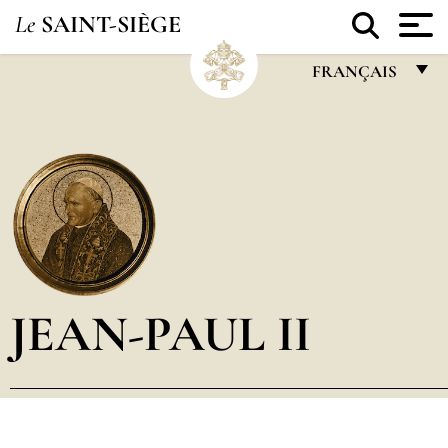
Le
SAINT-SIÈGE
FRANÇAIS
FRANÇAIS
ENGLISH
ITALIANO
PORTUGUÊS
ESPAÑOL
DEUTSCH
JEAN-PAUL II
POLSKI
العربيّة
中文