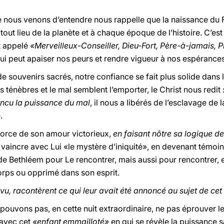
ue nous venons d’entendre nous rappelle que la naissance du F
tout lieu de la planète et à chaque époque de l’histoire. C’e
t appelé
«Merveilleux-Conseiller, Dieu-Fort, Père-à-jamais, 
qui peut apaiser nos peurs et rendre vigueur à nos espérances
 de souvenirs sacrés, notre confiance se fait plus solide dan
es ténèbres et le mal semblent l’emporter, le Christ nous redit
incu la puissance du mal
, il nous a libérés de l’esclavage de l
.
a force de son amour victorieux,
en faisant nôtre sa logique de
aincre avec Lui «le mystère d’iniquité», en devenant témoin d
 de Bethléem pour Le rencontrer, mais aussi pour rencontrer, 
corps ou opprimé dans son esprit.
 vu, racontèrent ce qui leur avait été annoncé au sujet de cet
ouvons pas, en cette nuit extraordinaire, ne pas éprouver 
 avec cet
«enfant emmailloté»
en qui se révèle la puissance s