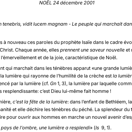
NOËL 24 décembre 2001
n tenebris, vidit lucem magnam -
Le peuple qui marchait dans
à nouveau ces paroles du prophète Isaïe dans le cadre évoc
 Christ. Chaque année, elles
prennent une saveur nouvelle
et 
e l’émerveillement et de la joie, caractéristique de Noël.
nt qui marchait dans les ténèbres apparut «une grande lumiè
a lumière qui rayonne de l’humilité de la crèche est
la lumiè
ncé par la lumière (cf.
Gn
1, 3), la lumière par laquelle comm
s resplendissante: c’est Dieu lui-même fait homme !
mière,
c’est la fête de la lumière
: dans l’enfant de Bethléem, la
anité et elle déchire les ténèbres du péché. La splendeur du 
stoire pour ouvrir aux hommes en marche un nouvel avenir d’e
e pays de l’ombre, une lumière a resplendi
» (
Is
9, 1).