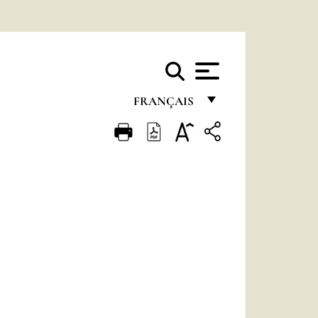
FRANÇAIS
FRANÇAIS
ENGLISH
ITALIANO
PORTUGUÊS
ESPAÑOL
DEUTSCH
POLSKI