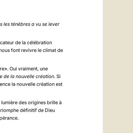
العربيّة
中文
 les ténèbres a vu se lever
LATINE
ateur de la célébration
nous font revivre le climat de
re». Oui vraiment, une
re de la nouvelle création
. Si
ence la nouvelle création est
 lumière des origines brille à
triomphe définitif de Dieu
spérance.