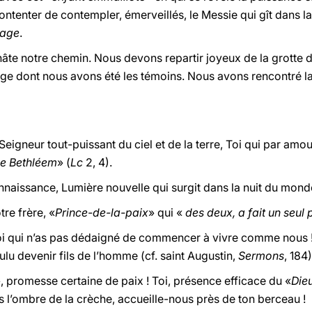
tenter de contempler, émerveillés, le Messie qui gît dans la 
nage
.
âte notre chemin. Nous devons repartir joyeux de la grotte d
dige dont nous avons été les témoins. Nous avons rencontré la l
Seigneur tout-puissant du ciel et de la terre, Toi qui par amour
ée Bethléem
» (
Lc
2, 4).
nnaissance, Lumière nouvelle qui surgit dans la nuit du mond
re frère, «
Prince-de-la-paix
» qui «
des deux, a fait un seul
i qui n’as pas dédaigné de commencer à vivre comme nous ! 
ulu devenir fils de l’homme (cf. saint Augustin,
Sermons
, 184)
, promesse certaine de paix ! Toi, présence efficace du «
Die
 l’ombre de la crèche, accueille-nous près de ton berceau !