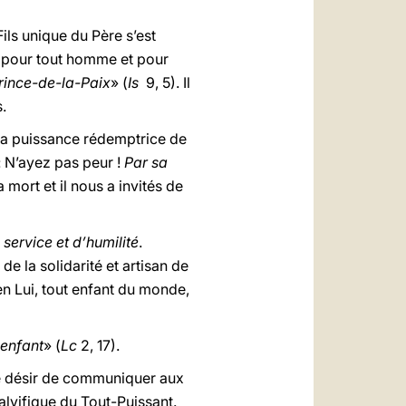
ils unique du Père s’est
st pour tout homme et pour
Prince-de-la-Paix
» (
Is
9, 5). Il
.
s la puissance rédemptrice de
 : N’ayez pas peur !
Par sa
a mort et il nous a invités de
 service et d’humilité
.
e la solidarité et artisan de
en Lui, tout enfant du monde,
 enfant
» (
Lc
2, 17).
le désir de communiquer aux
alvifique du Tout-Puissant.