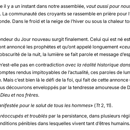
 il y a un instant dans notre assemblée,
vaut aussi pour nou
re. La communauté des croyants se rassemble en prière pour l
nde. Dans le froid et la neige de l’hiver ou sous la chaleur to
ndeur du Jour nouveau surgit finalement. Celui qui est né est
u’ont annoncé les prophètes et qu’ont appelé longuement
«ceu
l’obscurité de la nuit, la lumière se fait parole et message d’e
 n’est-elle pas en contradiction
avec la réalité historique dan
mptes rendus impitoyables de l’actualité, ces paroles de lu
 Mais c’est bien là le défi de la foi, qui fait de cette annon
ous découvrons enveloppés par la tendresse amoureuse de 
ieu et nos frères
.
anifestée pour le salut de tous les hommes
» (
Tt
2, 11).
réoccupés et troublés
par la persistance, dans plusieurs rég
onditions pénibles dans lesquelles vivent tant d’êtres humain