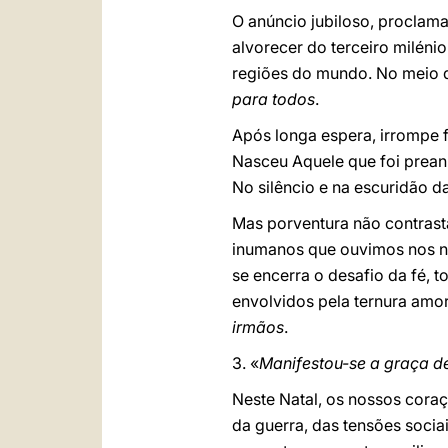
O anúncio jubiloso, proclam
alvorecer do terceiro milén
regiões do mundo. No meio do
para todos
.
Após longa espera, irrompe 
Nasceu Aquele que foi prean
No silêncio e na escuridão d
Mas porventura não contrast
inumanos que ouvimos nos no
se encerra o desafio da fé, 
envolvidos pela ternura am
irmãos
.
3. «
Manifestou-se a graça d
Neste Natal, os nossos cora
da guerra, das tensões soci