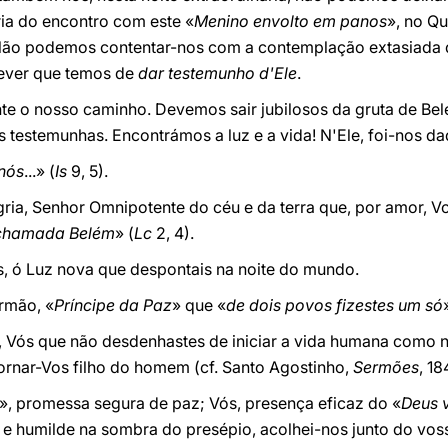
ria do encontro com este «
Menino envolto em panos
», no Qu
Não podemos contentar-nos com a contemplação extasiada d
ever que temos de
dar testemunho d'Ele
.
 o nosso caminho. Devemos sair jubilosos da gruta de Belém
 testemunhas. Encontrámos a luz e a vida! N'Ele, foi-nos d
nós
...» (
Is
9, 5).
ia, Senhor Omnipotente do céu e da terra que, por amor, Vo
 chamada Belém
» (
Lc
2, 4).
 ó Luz nova que despontais na noite do mundo.
rmão, «
Príncipe da Paz
» que «
de dois povos fizestes um só
 Vós que não desdenhastes de iniciar a vida humana como nó
tornar-Vos filho do homem (cf. Santo Agostinho,
Sermões
, 18
», promessa segura de paz; Vós, presença eficaz do «
Deus 
 e humilde na sombra do presépio, acolhei-nos junto do vos