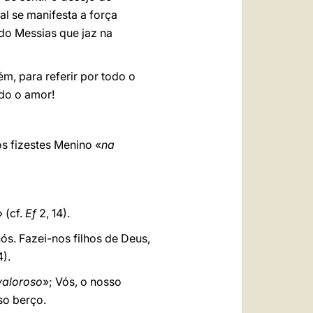
al se manifesta a força
o Messias que jaz na
, para referir por todo o
ado o amor!
s fizestes Menino «
na
» (cf.
Ef
2, 14).
s. Fazei-nos filhos de Deus,
4).
valoroso
»; Vós, o nosso
so berço.