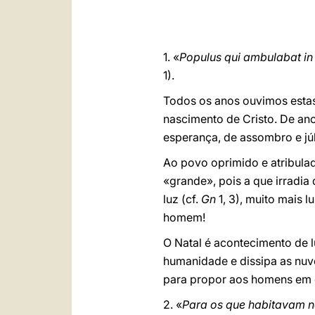
1. «
Populus qui ambulabat in
1).
Todos os anos ouvimos estas
nascimento de Cristo. De ano
esperança, de assombro e júbi
Ao povo oprimido e atribula
«grande», pois a que irradia
luz (cf.
Gn
1, 3), muito mais l
homem!
O Natal é acontecimento de l
humanidade e dissipa as nuve
para propor aos homens em 
2. «
Para os que habitavam n