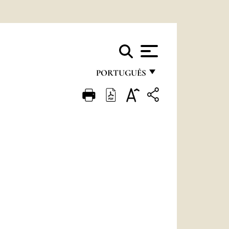
PORTUGUÊS
FRANÇAIS
ENGLISH
ITALIANO
PORTUGUÊS
ESPAÑOL
DEUTSCH
POLSKI