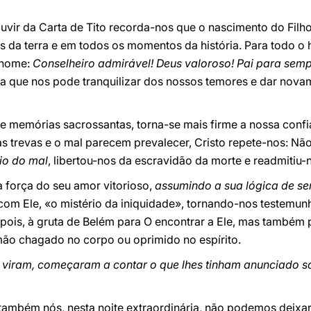
vir da Carta de Tito recorda-nos que o nascimento do Filho
os da terra e em todos os momentos da história. Para todo o
 nome:
Conselheiro admirável! Deus valoroso! Pai para semp
sta que nos pode tranquilizar dos nossos temores e dar nova
e memórias sacrossantas, torna-se mais firme a nossa confi
as trevas e o mal parecem prevalecer, Cristo repete-nos: Nã
io do mal
, libertou-nos da escravidão da morte e readmitiu-
força do seu amor vitorioso,
assumindo a sua lógica de se
com Ele, «o mistério da iniquidade», tornando-nos testemun
pois, à gruta de Belém para O encontrar a Ele, mas também p
mão chagado no corpo ou oprimido no espírito.
 viram, começaram a contar o que lhes tinham anunciado s
ambém nós, nesta noite extraordinária, não podemos deixar 