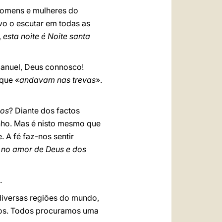
homens e mulheres do
vo o escutar em todas as
,
esta noite é Noite santa
manuel, Deus connosco!
que «
andavam nas trevas
».
mos
? Diante dos factos
nho. Mas é nisto mesmo que
 A fé faz-nos sentir
no amor de Deus e dos
.
diversas regiões do mundo,
anos. Todos procuramos uma