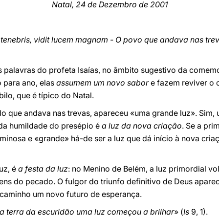
Natal, 24 de Dezembro de 2001
 tenebris, vidit lucem magnam - O povo que andava nas tre
 palavras do profeta Isaías, no âmbito sugestivo da comemo
 para ano, elas
assumem um novo sabor
e fazem reviver o 
lo, que é típico do Natal.
do que andava nas trevas, apareceu «uma grande luz». Sim,
 da humildade do presépio é
a luz da nova criação
. Se a pr
uminosa e «grande» há-de ser a luz que dá início à nova criaç
uz, é
a festa da luz
: no Menino de Belém, a luz primordial vo
ns do pecado. O fulgor do triunfo definitivo de Deus aparec
caminho um novo futuro de esperança.
a terra da escuridão uma luz começou a brilhar
» (
Is
9, 1).