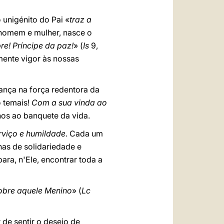
 unigénito do Pai «
traz a
 homem e mulher, nasce o
re! Príncipe da paz!
» (
Is
9,
mente vigor às nossas
ança na força redentora da
o temais!
Com a sua vinda ao
nos ao banquete da vida.
rviço e humildade
. Cada um
has de solidariedade e
ara, n'Ele, encontrar toda a
obre aquele Menino
» (
Lc
de sentir o desejo de