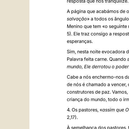
resposta que nos tranquilize.
A página que acabámos de ou
salvação
» a todos os ângul
Menino que tem «o seguinte
5). Ele traz consigo a respo
esperanças.
Sim, nesta noite evocadora d
Palavra feita carne. Quando 
mundo, Ele derrotou o poder
Cabe a nós enchermo-nos da 
de nós é chamado a vencer, 
construtores de paz. Vamos, 
criança do mundo, todo o ir
4.
Os pastores, «
assim que O
2,17).
À semelhança dos pastores, t