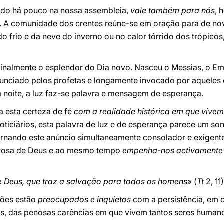
ado há pouco na nossa assembleia,
vale também para nós
, 
io. A comunidade dos crentes reúne-se em oração para de no
 frio e da neve do inverno ou no calor tórrido dos trópicos
finalmente o esplendor do Dia novo. Nasceu o Messias, o E
unciado pelos profetas e longamente invocado por aqueles 
a noite, a luz faz-se palavra e mensagem de esperança.
a esta certeza de fé
com a realidade histórica em que vive
ticiários, esta palavra de luz e de esperança parece um so
tornando este anúncio simultaneamente consolador e exigente.
orosa de Deus e ao mesmo tempo
empenha-nos activamente 
e Deus, que traz a salvação para todos os homens
» (
Tt
2, 11)
ções estão
preocupados e inquietos
com a persistência, em 
ais, das penosas carências em que vivem tantos seres hum