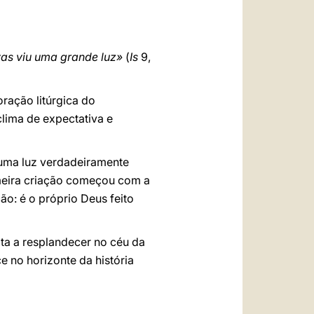
العربيّة
中文
vas viu uma grande luz»
(
Is
9,
LATINE
ração litúrgica do
clima de expectativa e
 uma luz verdadeiramente
imeira criação começou com a
ão: é o próprio Deus feito
lta a resplandecer no céu da
e no horizonte da história