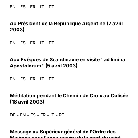
-
-
-
-
EN
ES
FR
IT
PT
Au Président de la République Argentine (7 avril
2003)
-
-
-
-
EN
ES
FR
IT
PT
Aux Evêques de Scandinavie en visite "ad limina
Apostolorum" (5 avril 2003)
-
-
-
-
EN
ES
FR
IT
PT
Méditation pendant le Chemin de Croix au Colisée
(18 avril 2003)
-
-
-
-
-
DE
EN
ES
FR
IT
PT
Message au Supérieur général de l'Ordre des
Minimes pour l'anniversaire de la mort de saint