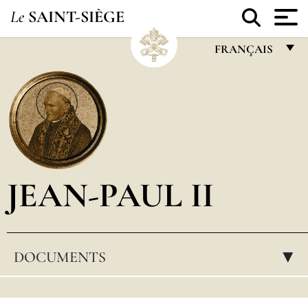
Le
SAINT-SIÈGE
FRANÇAIS
FRANÇAIS
ENGLISH
ITALIANO
PORTUGUÊS
JEAN-PAUL II
ESPAÑOL
DEUTSCH
POLSKI
DOCUMENTS
▸
العربيّة
中文