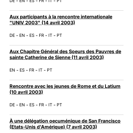
-
-
-
-
-
DE
EN
ES
FR
IT
PT
Aux participants à la rencontre internationale
"UNIV 2003" (14 avril 2003)
-
-
-
-
-
DE
EN
ES
FR
IT
PT
Aux Chapitre Général des Soeurs des Pauvres de
sainte Catherine de Sienne (11 avril 2003)
-
-
-
-
EN
ES
FR
IT
PT
Rencontre avec les jeunes de Rome et du Latium
(10 avril 2003)
-
-
-
-
-
DE
EN
ES
FR
IT
PT
À une délégation oecuménique de San Francisco
(Etats-Unis d'Amérique) (7 avril 2003)