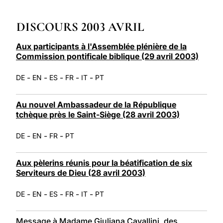
LATINE
DISCOURS 2003 AVRIL
Aux participants à l'Assemblée plénière de la
Commission pontificale biblique (29 avril 2003)
-
-
-
-
-
DE
EN
ES
FR
IT
PT
Au nouvel Ambassadeur de la République
tchèque près le Saint-Siège (28 avril 2003)
-
-
-
DE
EN
FR
PT
Aux pèlerins réunis pour la béatification de six
Serviteurs de Dieu (28 avril 2003)
-
-
-
-
-
DE
EN
ES
FR
IT
PT
Message à Madame Giuliana Cavallini, des