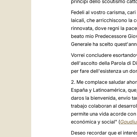
principi dello scoutismo catt
Fedeli al vostro carisma, car
laicali, che arricchiscono la
rinnovata, dove regni la pace, 
beato mio Predecessore Giova
Generale ha scelto quest'anno
Vorrei concludere esortandovi
dell'ascolto della Parola di 
per fare dell'esistenza un dono
2. Me complace saludar ahora
España y Latinoamérica, que, 
daros la bienvenida, envío t
trabajo colaboran al desarro
permite una vida acorde con 
económica y social" (
Gaudiu
Deseo recordar que el interés