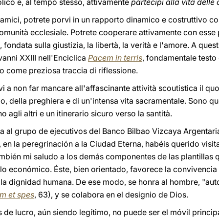
olico e, al tempo stesso, attivamente
partecipi alla vita delle 
i amici, potrete porvi in un rapporto dinamico e costruttivo c
 comunità ecclesiale. Potrete cooperare attivamente con esse 
fondata sulla giustizia, la libertà, la verità e l'amore. A questi 
nni XXIII nell'Enciclica
Pacem in terris
, fondamentale testo 
 come preziosa traccia di riflessione.
 a non far mancare all'affascinante attività scoutistica il qu
Dio, della preghiera e di un'intensa vita sacramentale. Sono qu
 agli altri e un itinerario sicuro verso la santità.
 al grupo de ejecutivos del Banco Bilbao Vizcaya Argentari
en la peregrinación a la Ciudad Eterna, habéis querido visit
ambién mi saludo a los demás componentes de las plantillas 
llo económico. Éste, bien orientado, favorece la convivencia
la dignidad humana. De ese modo, se honra al hombre, "autor,
m et spes
, 63), y se colabora en el designio de Dios.
 de lucro, aún siendo legítimo, no puede ser el móvil princip