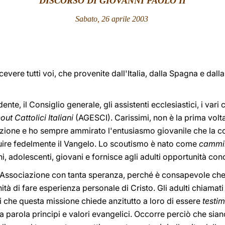
DISCORSO DI GIOVANNI PAOLO II
Sabato, 26 aprile 2003
cevere tutti voi, che provenite dall'Italia, dalla Spagna e dalla
ente, il Consiglio generale, gli assistenti ecclesiastici, i vari 
t Cattolici Italiani
(AGESCI). Carissimi, non è la prima volt
zione e ho sempre ammirato l'entusiasmo giovanile che la co
uire fedelmente il Vangelo. Lo scoutismo è nato come
cammi
 adolescenti, giovani e fornisce agli adulti opportunità con
 Associazione con tanta speranza, perché è consapevole che è
tà di fare esperienza personale di Cristo. Gli adulti chiamat
 che questa missione chiede anzitutto a loro di essere
testim
a parola principi e valori evangelici. Occorre perciò che sia