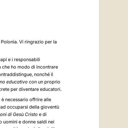
العربيّة
中文
LATINE
 Polonia. Vi ringrazio per la
capi e i responsabili
a che ho modo di incontrare
ntraddistingue, nonché il
no educativo
con un proprio
crete per diventare educatori.
 necessario offrire alle
i ad occuparsi della gioventù
oni di Gesù Cristo
e di
no uomini e donne saldi nei