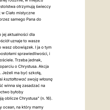
nej rodzinie, w miejscu
ostolstwa otrzymują świeccy
 w Ciało mistyczne
 przez samego Pana do
jej aktualności dla
ościół uznaje to wasze
to wasz obowiązek. I ja o tym
postołami sprawiedliwości, i
ościele. Trzeba jednak,
oparciu o Chrystusa. Akcja
 Jeżeli ma być szkołą,
si
kształtować swoją własną
ść winna się zasadzać na
ectwo byłoby
ą oblicze Chrystusa" (n. 16).
ły ocean, na który mamy