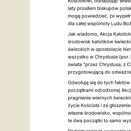
Kościołowi, odnajdując włas
laty prosiłem biskupów polsk
mogę powiedzieć, że wypełnil
dla całej wspólnoty Ludu Bo
Jak wiadomo, Akcja Katolicka
środowisk katolików świeckic
świeckich w apostolacie hier
wszystko w Chrystusie (por. 
świata "przez Chrystusa, z C
przygotowującą do odważnego
Odwołuję się do tych faktów
początkami odrodzonej Akcji Ka
pragnienie wiernych świecki
życie Kościoła i za głoszeni
własne środowisko, wspólnot
te dwa początki to samo wyz