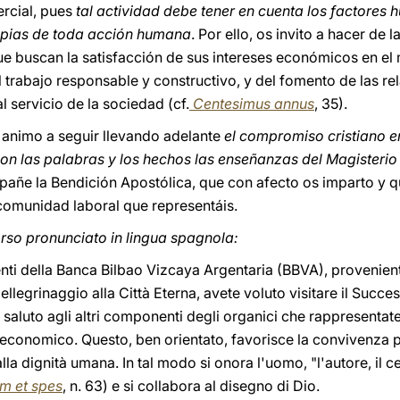
ercial, pues
tal actividad debe tener en cuenta los factores
opias de toda acción humana
. Por ello, os invito a hacer de
 buscan la satisfacción de sus intereses económicos en el 
 del trabajo responsable y constructivo, y del fomento de las 
l servicio de la sociedad (cf.
Centesimus annus
, 35).
s animo a seguir llevando adelante
el compromiso cristiano e
on las palabras y los hechos las enseñanzas del Magisterio 
ñe la Bendición Apostólica, que con afecto os imparto y q
 comunidad laboral que representáis.
orso pronunciato in lingua spagnola:
igenti della Banca Bilbao Vizcaya Argentaria (BBVA), provenien
llegrinaggio alla Città Eterna, avete voluto visitare il Success
 saluto agli altri componenti degli organici che rappresentate
economico. Questo, ben orientato, favorisce la convivenza pa
 dignità umana. In tal modo si onora l'uomo, "l'autore, il centr
m et spes
, n. 63) e si collabora al disegno di Dio.