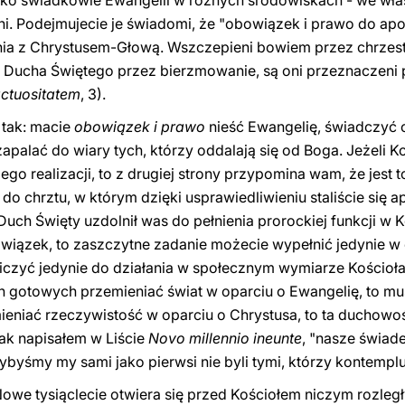
ko świadkowie Ewangelii w różnych środowiskach - we włas
lni. Podejmujecie je świadomi, że "obowiązek i prawo do ap
a z Chrystusem-Głową. Wszczepieni bowiem przez chrzest
ą Ducha Świętego przez bierzmowanie, są oni przeznaczeni
ctuositatem
, 3).
 tak: macie
obowiązek i prawo
nieść Ewangelię, świadczyć o 
palać do wiary tych, którzy oddalają się od Boga. Jeżeli K
ego realizacji, to z drugiej strony przypomina wam, że jest 
o chrztu, w którym dzięki usprawiedliwieniu staliście się a
ch Święty uzdolnił was do pełnienia prorockiej funkcji w K
owiązek, to zaszczytne zadanie możecie wypełnić jedynie w 
iczyć jedynie do działania w społecznym wymiarze Kościoła.
h gotowych przemieniać świat w oparciu o Ewangelię, to mu
emieniać rzeczywistość w oparciu o Chrystusa, to ta duchowo
Jak napisałem w Liście
Novo millennio ineunte
, "nasze świad
byśmy my sami jako pierwsi nie byli tymi, którzy kontempluj
 Nowe tysiąclecie otwiera się przed Kościołem niczym rozleg