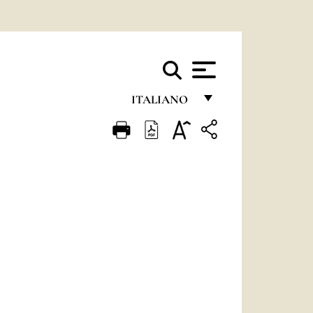
ITALIANO
FRANÇAIS
ENGLISH
ITALIANO
PORTUGUÊS
ESPAÑOL
DEUTSCH
POLSKI