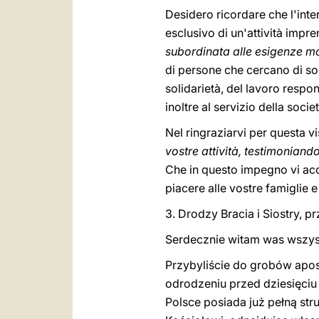
Desidero ricordare che l'int
esclusivo di un'attività impr
subordinata alle esigenze mo
di persone che cercano di sod
solidarietà, del lavoro respo
inoltre al servizio della socie
Nel ringraziarvi per questa vi
vostre attività, testimoniando
Che in questo impegno vi acc
piacere alle vostre famiglie e
3. Drodzy Bracia i Siostry, p
Serdecznie witam was wszyst
Przybyliście do grobów apost
odrodzeniu przed dziesięciu 
Polsce posiada już pełną str