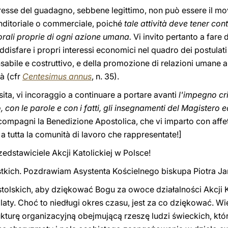
eresse del guadagno, sebbene legittimo, non può essere il mo
enditoriale o commerciale, poiché
tale attività deve tener con
rali proprie di ogni azione umana.
Vi invito pertanto a fare
disfare i propri interessi economici nel quadro dei postulati d
nsabile e costruttivo, e della promozione di relazioni umane 
tà (cfr
Centesimus annus
, n. 35).
sita, vi incoraggio a continuare a portare avanti
l'impegno cri
, con le parole e con i fatti, gli insegnamenti del Magistero e
ompagni la Benedizione Apostolica, che vi imparto con affe
 a tutta la comunità di lavoro che rappresentate!]
rzedstawiciele Akcji Katolickiej w Polsce!
kich. Pozdrawiam Asystenta Kościelnego biskupa Piotra Jar
olskich, aby dziękować Bogu za owoce działalności Akcji Ka
laty. Choć to niedługi okres czasu, jest za co dziękować. W
ukturę organizacyjną obejmującą rzeszę ludzi świeckich, kt