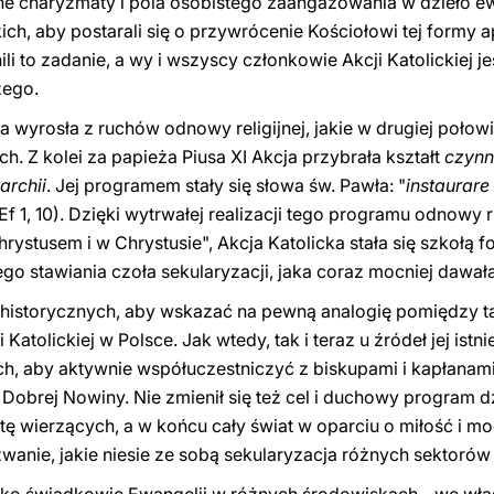
ne charyzmaty i pola osobistego zaangażowania w dzieło ewa
ich, aby postarali się o przywrócenie Kościołowi tej formy 
i to zadanie, a wy i wszyscy członkowie Akcji Katolickiej 
żego.
 wyrosła z ruchów odnowy religijnej, jakie w drugiej połowi
h. Z kolei za papieża Piusa XI Akcja przybrała kształt
czynn
archii
. Jej programem stały się słowa św. Pawła: "
instaurare
Ef 1, 10). Dzięki wytrwałej realizacji tego programu odnowy 
hrystusem i w Chrystusie", Akcja Katolicka stała się szkołą f
 stawiania czoła sekularyzacji, jaka coraz mocniej dawała
 historycznych, aby wskazać na pewną analogię pomiędzy t
tolickiej w Polsce. Jak wtedy, tak i teraz u źródeł jej istnie
ch, aby aktywnie współuczestniczyć z biskupami i kapłanam
e Dobrej Nowiny. Nie zmienił się też cel i duchowy program d
ę wierzących, a w końcu cały świat w oparciu o miłość i m
wanie, jakie niesie ze sobą sekularyzacja różnych sektorów