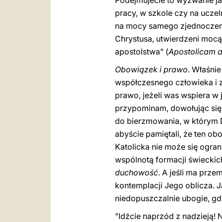
Podejmujecie to wyzwanie ja
pracy, w szkole czy na ucze
na mocy samego zjednoczeni
Chrystusa, utwierdzeni moc
apostolstwa" (
Apostolicam a
Obowiązek i prawo
. Właśnie
współczesnego człowieka i za
prawo, jeżeli was wspiera w j
przypominam, dowołując się d
do bierzmowania, w którym Du
abyście pamiętali, że ten ob
Katolicka nie może się ogran
wspólnotą formacji świeckic
duchowość
. A jeśli ma prz
kontemplacji Jego oblicza. 
niedopuszczalnie ubogie, gdy
"Idźcie naprzód z nadzieją!