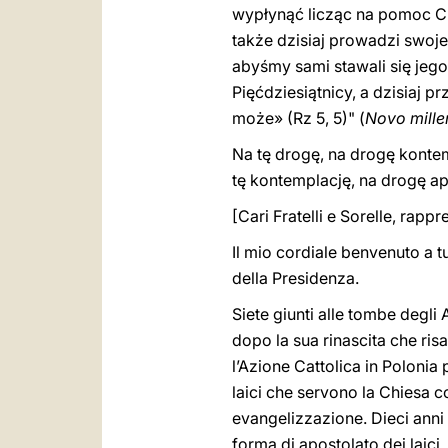
wypłynąć licząc na pomoc Chr
także dzisiaj prowadzi swoje
abyśmy sami stawali się jeg
Pięćdziesiątnicy, a dzisiaj 
może» (Rz 5, 5)" (
Novo mille
Na tę drogę, na drogę kontem
tę kontemplację, na drogę a
[Cari Fratelli e Sorelle, rappr
Il mio cordiale benvenuto a tut
della Presidenza.
Siete giunti alle tombe degli A
dopo la sua rinascita che ris
l’Azione Cattolica in Poloni
laici che servono la Chiesa c
evangelizzazione. Dieci anni a
forma di apostolato dei laici.