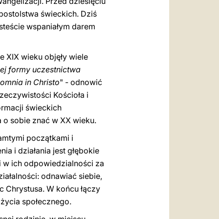
ngelizacji. Przed dziesięciu
apostolstwa świeckich. Dziś
jesteście wspaniałym darem
e XIX wieku objęły wiele
ej formy uczestnictwa
 omnia in Christo
" - odnowić
rzeczywistości Kościoła i
ormacji świeckich
 o sobie znać w XX wieku.
amtymi początkami i
nia i działania jest głębokie
i w ich odpowiedzialności za
ziałalności: odnawiać siebie,
oc Chrystusa. W końcu łączy
 życia społecznego.