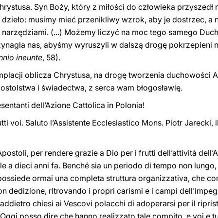
ystusa. Syn Boży, który z miłości do człowieka przyszedł n
 dzieło: musimy mieć przenikliwy wzrok, aby je dostrzec, a 
o narzędziami. (...) Możemy liczyć na moc tego samego Ducha
przynagla nas, abyśmy wyruszyli w dalszą drogę pokrzepieni n
nnio ineunte
, 58).
placji oblicza Chrystusa, na drogę tworzenia duchowości Ak
postolstwa i świadectwa, z serca wam błogosławię.
esentanti dell’Azione Cattolica in Polonia!
ti voi. Saluto l’Assistente Ecclesiastico Mons. Piotr Jarecki, i
postoli, per rendere grazie a Dio per i frutti dell’attività dell
ale a dieci anni fa. Benché sia un periodo di tempo non lungo, 
a possiede ormai una completa struttura organizzativa, che c
on dedizione, ritrovando i propri carismi e i campi dell’impe
ddietro chiesi ai Vescovi polacchi di adoperarsi per il ripris
 Oggi posso dire che hanno realizzato tale compito, e voi e tu