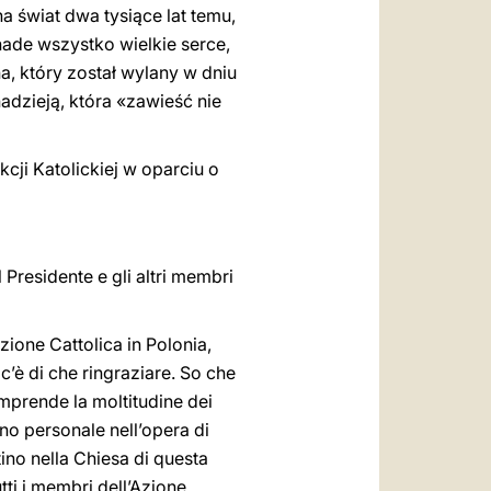
a świat dwa tysiące lat temu,
nade wszystko wielkie serce,
, który został wylany w dniu
adzieją, która «zawieść nie
cji Katolickiej w oparciu o
l Presidente e gli altri membri
’Azione Cattolica in Polonia,
c’è di che ringraziare. So che
omprende la moltitudine dei
gno personale nell’opera di
tino nella Chiesa di questa
tti i membri dell’Azione