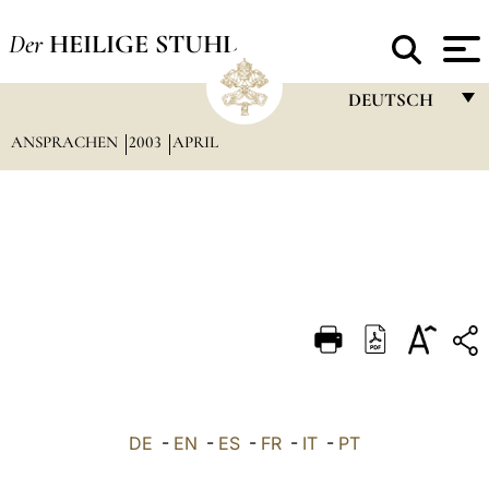
Der
HEILIGE STUHL
DEUTSCH
ANSPRACHEN
2003
APRIL
FRANÇAIS
ENGLISH
ITALIANO
PORTUGUÊS
ESPAÑOL
DEUTSCH
POLSKI
العربيّة
DE
-
EN
-
ES
-
FR
-
IT
-
PT
中文