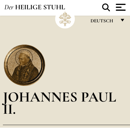
Der
HEILIGE STUHL
DEUTSCH
FRANÇAIS
ENGLISH
ITALIANO
PORTUGUÊS
ESPAÑOL
DEUTSCH
JOHANNES PAUL
POLSKI
II.
العربيّة
中文