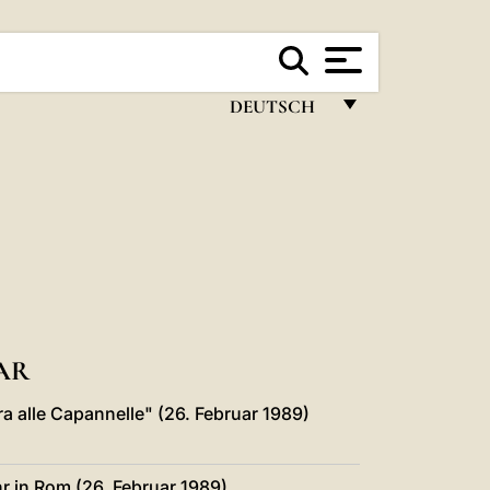
DEUTSCH
FRANÇAIS
ENGLISH
ITALIANO
PORTUGUÊS
ESPAÑOL
DEUTSCH
AR
POLSKI
 alle Capannelle" (26. Februar 1989)
العربيّة
r in Rom (26. Februar 1989)