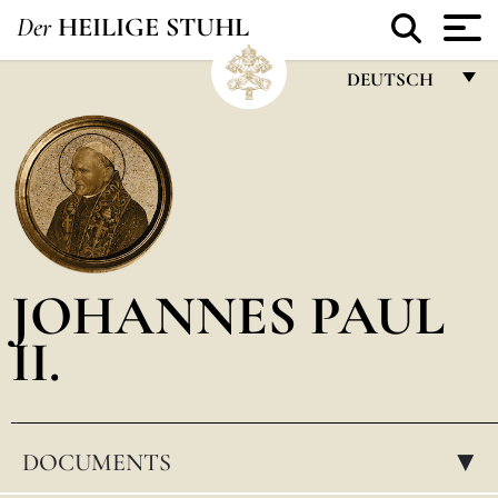
Der
HEILIGE STUHL
DEUTSCH
FRANÇAIS
ENGLISH
ITALIANO
PORTUGUÊS
JOHANNES PAUL
ESPAÑOL
II.
DEUTSCH
POLSKI
العربيّة
DOCUMENTS
▸
中文