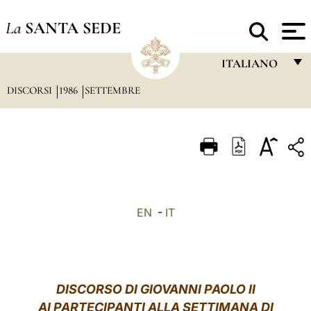
La
SANTA SEDE
ITALIANO
DISCORSI
1986
SETTEMBRE
FRANÇAIS
ENGLISH
ITALIANO
PORTUGUÊS
ESPAÑOL
EN
-
IT
DEUTSCH
POLSKI
العربيّة
DISCORSO DI GIOVANNI PAOLO II
AI PARTECIPANTI ALLA SETTIMANA DI
中文