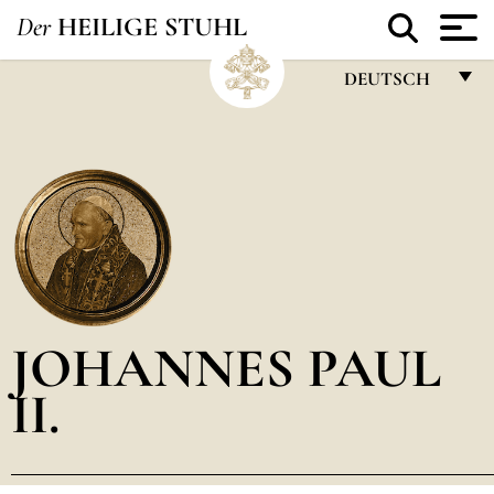
Der
HEILIGE STUHL
DEUTSCH
FRANÇAIS
ENGLISH
ITALIANO
PORTUGUÊS
ESPAÑOL
DEUTSCH
JOHANNES PAUL
POLSKI
II.
العربيّة
中文