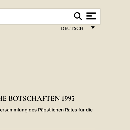
DEUTSCH
FRANÇAIS
ENGLISH
ITALIANO
PORTUGUÊS
ESPAÑOL
DEUTSCH
E BOTSCHAFTEN 1995
POLSKI
lversammlung des Päpstlichen Rates für die
العربيّة