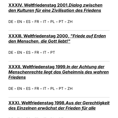
XXXIV. Weltfriedenstag 2001,
Dialog zwischen
den Kulturen für eine Zivilisation des Friedens
-
-
-
-
-
-
-
DE
EN
ES
FR
IT
PL
PT
ZH
XXXIII. Weltfriedenstag 2000,
"Friede auf Erden
den Menschen, die Gott liebt!"
-
-
-
-
-
DE
EN
ES
FR
IT
PT
XXXII. Weltfriedenstag 1999,
In der Achtung der
Menschenrechte liegt das Geheimnis des wahren
Friedens
-
-
-
-
-
-
-
DE
EN
ES
FR
IT
PL
PT
ZH
XXXI. Weltfriedenstag 1998,
Aus der Gerechtigkeit
des Einzelnen erwächst der Frieden für alle