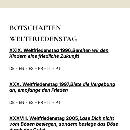
LATINE
BOTSCHAFTEN
WELTFRIEDENSTAG
XXIX. Weltfriedenstag 1996,
Bereiten wir den
Kindern eine friedliche Zukunft!
-
-
-
-
-
DE
EN
ES
FR
IT
PT
XXX. Weltfriedenstag 1997,
Biete die Vergebung
an, empfange den Frieden
-
-
-
-
-
DE
EN
ES
FR
IT
PT
XXXVIII. Weltfriedenstag 2005,
Lass Dich nicht
vom Bösen besiegen, sondern besiege das Böse
durch das Gute!