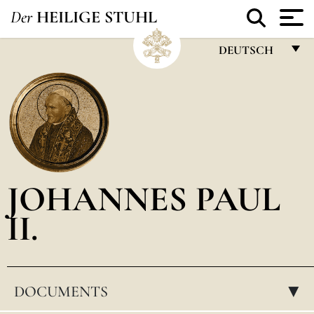
Der
HEILIGE STUHL
DEUTSCH
FRANÇAIS
ENGLISH
ITALIANO
PORTUGUÊS
JOHANNES PAUL
ESPAÑOL
II.
DEUTSCH
POLSKI
العربيّة
DOCUMENTS
▸
中文